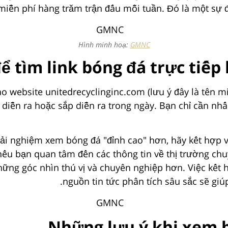
iễn phí hàng trăm trận đấu mỗi tuần. Đó là một sự 
Hình minh hoạ:
GMNC
ể tìm link bóng đá trực tiếp
vào website unitedrecyclinginc.com (lưu ý đây là tên
ng diễn ra hoặc sắp diễn ra trong ngày. Bạn chỉ cần nh
nghiệm xem bóng đá "đỉnh cao" hơn, hãy kết hợp việc
ụ, nếu bạn quan tâm đến các thông tin về thị trường 
ững góc nhìn thú vị và chuyên nghiệp hơn. Việc kết 
nguồn tin tức phân tích sâu sắc sẽ gi
Những lưu ý khi xem b