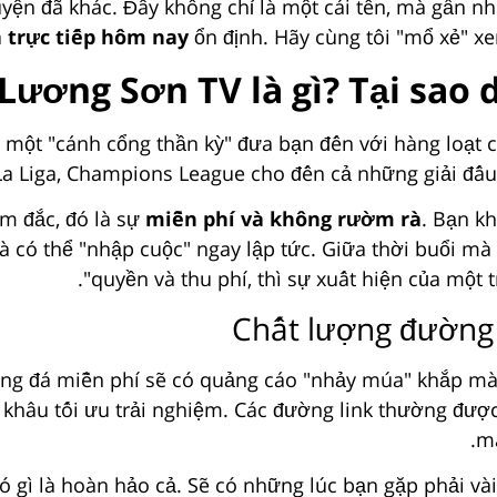
uyện đã khác. Đây không chỉ là một cái tên, mà gần như
á trực tiếp hôm nay
ổn định. Hãy cùng tôi "mổ xẻ" xe
Lương Sơn TV là gì? Tại sao d
một "cánh cổng thần kỳ" đưa bạn đến với hàng loạt cá
La Liga, Champions League cho đến cả những giải đấu k
m đắc, đó là sự
miễn phí và không rườm rà
. Bạn k
 là có thể "nhập cuộc" ngay lập tức. Giữa thời buổi m
quyền và thu phí, thì sự xuất hiện của một 
Chất lượng đường 
g đá miễn phí sẽ có quảng cáo "nhảy múa" khắp màn h
 khâu tối ưu trải nghiệm. Các đường link thường được
mà
có gì là hoàn hảo cả. Sẽ có những lúc bạn gặp phải v