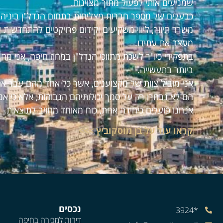
שמניעים אותי לפעול מתוך מצוינות.
כבעלים של מספר חברות מצליחות בתחום הנדל"ן ביניהם:
משרד תיווך, ליווי משקיעים וקידום פרויקטים להתחדשות 
מעצב את עתידו.
בתפקידי כיו"ר לשכת מתווכי הנדל"ן במחוז חיפה, אני מ
ביותר בתעשייה.
אני מוביל צוות של מקצוענים, אשר כל אחד מהם עבר את
הם לא נבחרו רק על סמך יכולותיהם הגבוהות, אלא כי אנ
אנחנו פועלים כיחידה אחת, כוח מאוחד מחויב לתוצאות.
קראו עוד על בן מוסקוביץ >>>
נכסים
*3924
דירות למכירה בחיפה