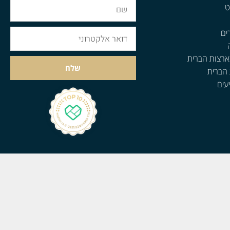
ט
ים
ארצות הברית
שלח
 הברית
עים