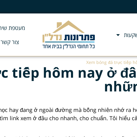
מעטפת שירו
שקעות
צור קשר
Xem bóng đá trực tiếp h
c tiếp hôm nay ở đ
nhữn
i học hay đang ở ngoài đường mà bỗng nhiên nhớ ra hô
 tìm link xem ở đâu cho nhanh, cho chuẩn. Tôi hiểu c