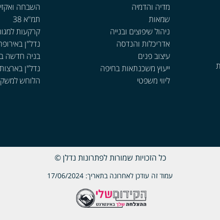
מדיה והדמיה
השבחה ואקזי
שמאות
תמ"א 38
ניהול שיפוצים ובנייה
קרקעות למגור
אדריכלות והנדסה
נדל"ן באירופה
עיצוב פנים
בניה חדשה ב
ת
ייעוץ משכנתאות בחיפה
נדל"ן בארצות
ליווי משפטי
הלוחש למשקי
כל הזכויות שמורות לפתרונות נדלן ©
עמוד זה עודכן לאחרונה בתאריך: 17/06/2024