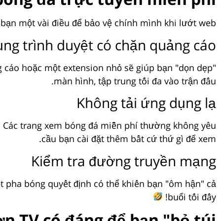
bạn một vài điều để bảo vệ chính mình khi lướt web:
ụng trình duyệt có chặn quảng cáo
ng cáo hoặc một extension nhỏ sẽ giúp bạn "dọn dẹp"
màn hình, tập trung tối đa vào trận đấu.
Không tải ứng dụng lạ
ng. Các trang xem bóng đá miễn phí thường không yêu
cầu bạn cài đặt thêm bất cứ thứ gì để xem.
Kiểm tra đường truyền mạng
ột pha bóng quyết định có thể khiến bạn "ôm hận" cả
buổi tối đấy!
n TV có đáng để bạn "bỏ túi"?