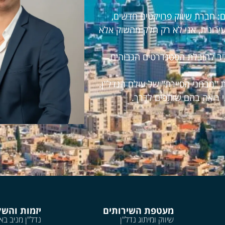
 חברת שיווק פרויקטים חדשים,
עירונית, אני לא רק חלק מהשוק אלא
חויב להובלת הסטנדרטים הגבוהים
 "מבחני הסיירת" של עולם הנדל"ן.
י רואה בהם שותפים לדרך.
מעטפת השירותים
יזמות והש
שיווק ומיתוג נדל"ן
נדל"ן מניב בא