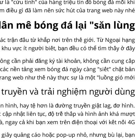
 là "cứu tinh" của hàng triệu tín đồ bóng đá mỗi khi
m điều gì đã làm nên sức hút của trang web này nhé.
ân mê bóng đá lại "săn lùng"?
c trận đấu từ khắp nơi trên thế giới. Từ Ngoại hạng
hu vực ít người biết, bạn đều có thể tìm thấy ở đây.
hông cần phải đăng ký tài khoản, không cần cung cấp
à các nền tảng xem bóng đá ngày càng "siết" chặt bản
trang web như thế này thực sự là một "luồng gió mới".
truyền và trải nghiệm người dùng
ình, hay tệ hơn là đường truyền giật lag, đơ hình.
 cập nhật liên tục, độ trễ thấp và hình ảnh khá mượt
, ngay cả khi bạn xem trên điện thoại với kết nối 4G.
ài giây quảng cáo hoặc pop-up nhỏ, nhưng bù lại, bạn