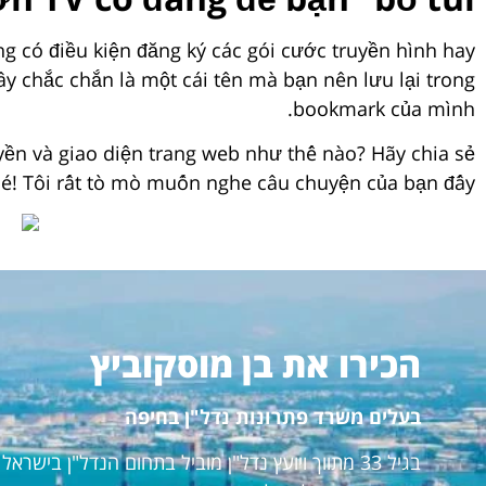
 có điều kiện đăng ký các gói cước truyền hình hay
y chắc chắn là một cái tên mà bạn nên lưu lại trong
bookmark của mình.
n và giao diện trang web như thế nào? Hãy chia sẻ
hé! Tôi rất tò mò muốn nghe câu chuyện của bạn đấy!
הכירו את בן מוסקוביץ
בעלים משרד פתרונות נדל"ן בחיפה
בגיל 33 מתווך ויועץ נדל"ן מוביל בתחום הנדל"ן ביש