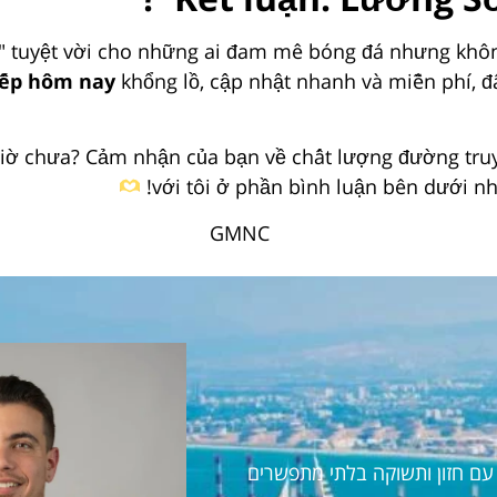
" tuyệt vời cho những ai đam mê bóng đá nhưng không
tiếp hôm nay
khổng lồ, cập nhật nhanh và miễn phí, đâ
ờ chưa? Cảm nhận của bạn về chất lượng đường truyề
với tôi ở phần bình luận bên dưới n
ראל עם חזון ותשוקה בלתי מתפשרים