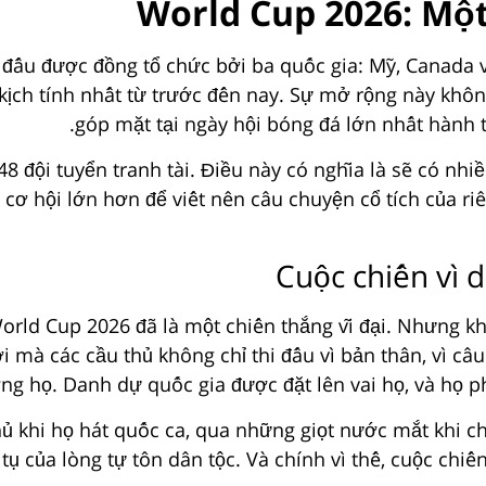
World Cup 2026: Một
iải đấu được đồng tổ chức bởi ba quốc gia: Mỹ, Canada
kịch tính nhất từ trước đến nay. Sự mở rộng này khô
góp mặt tại ngày hội bóng đá lớn nhất hành t
i 48 đội tuyển tranh tài. Điều này có nghĩa là sẽ có n
cơ hội lớn hơn để viết nên câu chuyện cổ tích của ri
Cuộc chiến vì 
orld Cup 2026 đã là một chiến thắng vĩ đại. Nhưng k
ơi mà các cầu thủ không chỉ thi đấu vì bản thân, vì câ
ng họ. Danh dự quốc gia được đặt lên vai họ, và họ p
ủ khi họ hát quốc ca, qua những giọt nước mắt khi ch
i tụ của lòng tự tôn dân tộc. Và chính vì thế, cuộc c