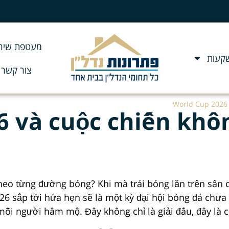
מעטפת שירו
שקעות
צור קשר
World Cup 2026 
6 và cuộc chiến khô
heo từng đường bóng? Khi mà trái bóng lăn trên sân 
26 sắp tới hứa hẹn sẽ là một kỳ đại hội bóng đá chưa
mỗi người hâm mộ. Đây không chỉ là giải đấu, đây là