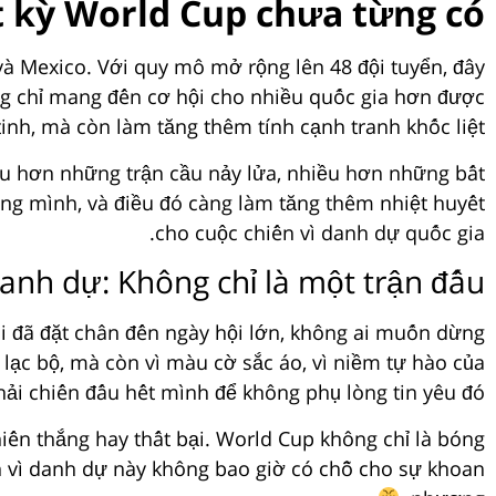
 kỳ World Cup chưa từng có
 và Mexico. Với quy mô mở rộng lên 48 đội tuyển, đây
ng chỉ mang đến cơ hội cho nhiều quốc gia hơn được
inh, mà còn làm tăng thêm tính cạnh tranh khốc liệt.
hiều hơn những trận cầu nảy lửa, nhiều hơn những bất
êng mình, và điều đó càng làm tăng thêm nhiệt huyết
cho cuộc chiến vì danh dự quốc gia.
danh dự: Không chỉ là một trận đấu
hi đã đặt chân đến ngày hội lớn, không ai muốn dừng
u lạc bộ, mà còn vì màu cờ sắc áo, vì niềm tự hào của
hải chiến đấu hết mình để không phụ lòng tin yêu đó.
iến thắng hay thất bại. World Cup không chỉ là bóng
hiến vì danh dự này không bao giờ có chỗ cho sự khoan