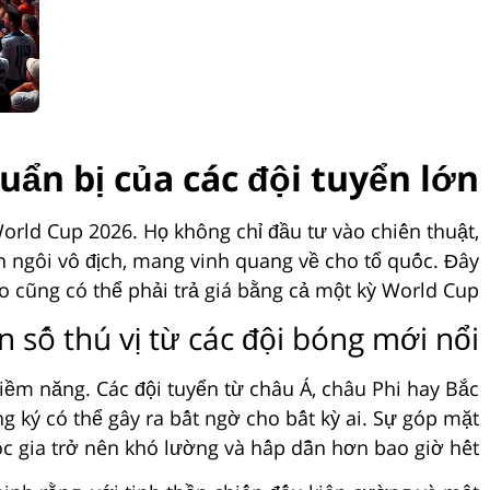
uẩn bị của các đội tuyển lớn
orld Cup 2026. Họ không chỉ đầu tư vào chiến thuật,
ên ngôi vô địch, mang vinh quang về cho tổ quốc. Đây
 cũng có thể phải trả giá bằng cả một kỳ World Cup.
 số thú vị từ các đội bóng mới nổi
iềm năng. Các đội tuyển từ châu Á, châu Phi hay Bắc
 ký có thể gây ra bất ngờ cho bất kỳ ai. Sự góp mặt
c gia trở nên khó lường và hấp dẫn hơn bao giờ hết.