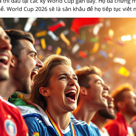
hi đấu tại các kỳ World Cup gần đây. Họ đã chứng mi
thể. World Cup 2026 sẽ là sân khấu để họ tiếp tục vi