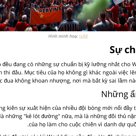
Hình minh hoạ:
tx88
Sự ch
áp đều đang có những sự chuẩn bị kỹ lưỡng nhất cho W
n thi đấu. Mục tiêu của họ không gì khác ngoài việc l
c đua không khoan nhượng, nơi mà bất kỳ sai lầm nào
Những ẩn
 kiến sự xuất hiện của nhiều đội bóng mới nổi đầy t
à những "kẻ lót đường" nữa, mà là những đối thủ nặng
của họ làm cho cuộc chiến vì danh dự quố