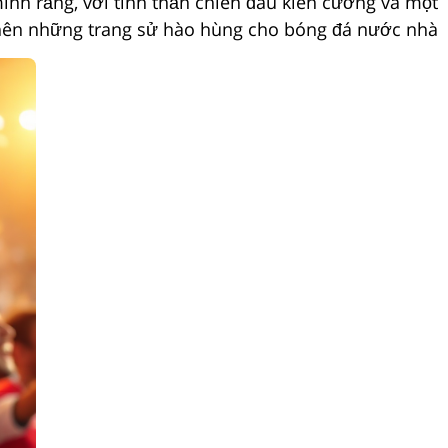
nh rằng, với tinh thần chiến đấu kiên cường và một
ết nên những trang sử hào hùng cho bóng đá nước nhà.