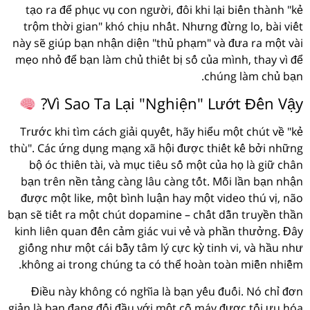
tạo ra để phục vụ con người, đôi khi lại biến thành "kẻ
trộm thời gian" khó chịu nhất. Nhưng đừng lo, bài viết
này sẽ giúp bạn nhận diện "thủ phạm" và đưa ra một vài
mẹo nhỏ để bạn làm chủ thiết bị số của mình, thay vì để
chúng làm chủ bạn.
Vì Sao Ta Lại "Nghiện" Lướt Đến Vậy?
Trước khi tìm cách giải quyết, hãy hiểu một chút về "kẻ
thù". Các ứng dụng mạng xã hội được thiết kế bởi những
bộ óc thiên tài, và mục tiêu số một của họ là giữ chân
bạn trên nền tảng càng lâu càng tốt. Mỗi lần bạn nhận
được một like, một bình luận hay một video thú vị, não
bạn sẽ tiết ra một chút dopamine – chất dẫn truyền thần
kinh liên quan đến cảm giác vui vẻ và phần thưởng. Đây
giống như một cái bẫy tâm lý cực kỳ tinh vi, và hầu như
không ai trong chúng ta có thể hoàn toàn miễn nhiễm.
Điều này không có nghĩa là bạn yếu đuối. Nó chỉ đơn
giản là bạn đang đối đầu với một cỗ máy được tối ưu hóa