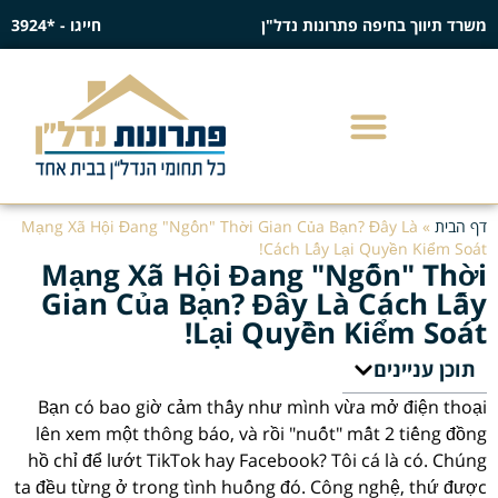
משרד תיווך בחיפה פתרונות נדל"ן
חייגו - *3924
דף הבית
»
Mạng Xã Hội Đang "Ngốn" Thời Gian Của Bạn? Đây Là
Cách Lấy Lại Quyền Kiểm Soát!
Mạng Xã Hội Đang "Ngốn" Thời
Gian Của Bạn? Đây Là Cách Lấy
Lại Quyền Kiểm Soát!
תוכן עניינים
Bạn có bao giờ cảm thấy như mình vừa mở điện thoại
lên xem một thông báo, và rồi "nuốt" mất 2 tiếng đồng
hồ chỉ để lướt TikTok hay Facebook? Tôi cá là có. Chúng
ta đều từng ở trong tình huống đó. Công nghệ, thứ được