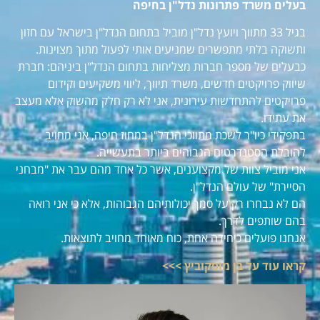
בעלים משרד פתרונות נדל"ן בחיפה
בגיל 33 מתווך ויועץ נדל"ן מוביל בתחום הנדל"ן בישראל עם חזון
ותשוקה בלתי מתפשרים שמניעים אותי לפעול מתוך מצוינות.
כבעלים של מספר חברות מצליחות בתחום הנדל"ן ביניהם: חברת
שיווק פרויקטים חדשים, משרד תיווך, ליווי משקיעים וקידום
פרויקטים להתחדשות עירונית, אני לא רק חלק מהשוק אלא מעצב
את עתידו.
בתפקידי כיו"ר לשכת מתווכי הנדל"ן במחוז חיפה, אני מחויב
להובלת הסטנדרטים הגבוהים ביותר בתעשייה.
אני מוביל צוות של מקצוענים, אשר כל אחד מהם עבר את "מבחני
הסיירת" של עולם הנדל"ן.
הם לא נבחרו רק על סמך יכולותיהם הגבוהות, אלא כי אני רואה
בהם שותפים לדרך.
אנחנו פועלים כיחידה אחת, כוח מאוחד מחויב לתוצאות.
קראו עוד על בן מוסקוביץ >>>