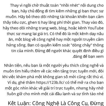
Thay vì ngồi chờ thuật toán "nhồi nhét" nội dung cho
bạn, hãy chủ động đi tìm kiếm những gì bạn thực sự
muốn. Hãy bỏ theo dõi những tài khoản khiến bạn cảm
thấy tiêu cực, ghen tị hay lãng phí thời gian. Thay vào đó,
hãy theo dõi những trang web, blog, hoặc kênh YouTube
thực sự mang lại giá trị. Có thể đó là một kênh dạy nấu
ăn, một blog về công nghệ hay một người truyền cảm
hứng sống. Bạn có quyền kiểm soát "dòng chảy" thông
tin của mình. Đừng để người khác quyết định điều gì
đáng để bạn xem.
Nhân tiện, nếu bạn là một người yêu thích công nghệ và
muốn tìm hiểu thêm về các nền tảng trực tuyến mới, đôi
khi việc khám phá một không gian số mới cũng rất thú vị.
Ví dụ, ghé thăm https://123b.llc/ có thể mở ra cho bạn
một góc nhìn khác về giải trí trực tuyến, nhưng hãy nhớ
luôn giữ cho mình một cái đầu lạnh và sự tỉnh táo nhé!
Kết Luận: Công Nghệ Là Công Cụ, Đừng