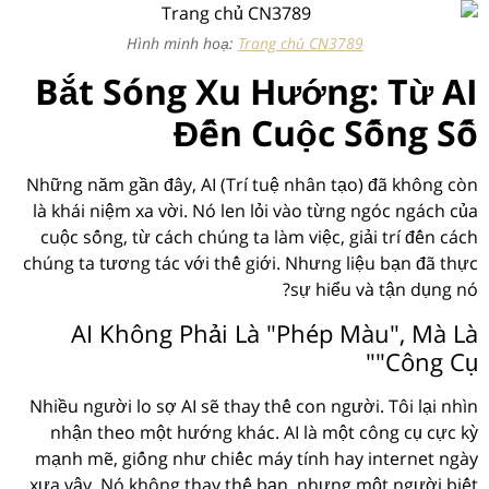
Hình minh hoạ:
Trang chủ CN3789
Bắt Sóng Xu Hướng: Từ AI
Đến Cuộc Sống Số
Những năm gần đây, AI (Trí tuệ nhân tạo) đã không còn
là khái niệm xa vời. Nó len lỏi vào từng ngóc ngách của
cuộc sống, từ cách chúng ta làm việc, giải trí đến cách
chúng ta tương tác với thế giới. Nhưng liệu bạn đã thực
sự hiểu và tận dụng nó?
AI Không Phải Là "Phép Màu", Mà Là
"Công Cụ"
Nhiều người lo sợ AI sẽ thay thế con người. Tôi lại nhìn
nhận theo một hướng khác. AI là một công cụ cực kỳ
mạnh mẽ, giống như chiếc máy tính hay internet ngày
xưa vậy. Nó không thay thế bạn, nhưng một người biết