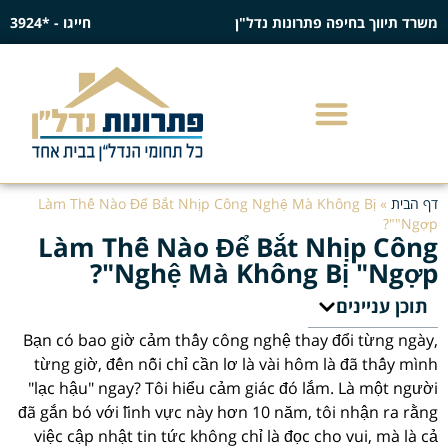
משרד תיווך בחיפה פתרונות נדל"ן
חייגו - *3924
דף הבית
»
Làm Thế Nào Để Bắt Nhịp Công Nghệ Mà Không Bị
"Ngợp"?
Làm Thế Nào Để Bắt Nhịp Công
Nghệ Mà Không Bị "Ngợp"?
תוכן עניינים
Bạn có bao giờ cảm thấy công nghệ thay đổi từng ngày,
từng giờ, đến nỗi chỉ cần lơ là vài hôm là đã thấy mình
"lạc hậu" ngay? Tôi hiểu cảm giác đó lắm. Là một người
đã gắn bó với lĩnh vực này hơn 10 năm, tôi nhận ra rằng
việc cập nhật tin tức không chỉ là đọc cho vui, mà là cả