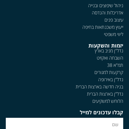
ניהול שיפוצים ובנייה
אדריכלות והנדסה
עיצוב פנים
ייעוץ משכנתאות בחיפה
ליווי משפטי
יזמות והשקעות
נדל"ן מניב בארץ
השבחה ואקזיט
תמ"א 38
קרקעות למגורים
נדל"ן באירופה
בניה חדשה בארצות הברית
נדל"ן בארצות הברית
הלוחש למשקיעים
קבלו עדכונים למייל