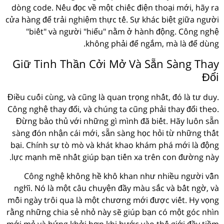
dòng code. Nếu đọc về một chiếc điện thoại mới, hãy ra
cửa hàng để trải nghiệm thực tế. Sự khác biệt giữa người
"biết" và người "hiểu" nằm ở hành động. Công nghệ
không phải để ngắm, mà là để dùng.
Giữ Tinh Thần Cởi Mở Và Sẵn Sàng Thay
Đổi
Điều cuối cùng, và cũng là quan trọng nhất, đó là tư duy.
Công nghệ thay đổi, và chúng ta cũng phải thay đổi theo.
Đừng bảo thủ với những gì mình đã biết. Hãy luôn sẵn
sàng đón nhận cái mới, sẵn sàng học hỏi từ những thất
bại. Chính sự tò mò và khát khao khám phá mới là động
lực mạnh mẽ nhất giúp bạn tiến xa trên con đường này.
Công nghệ không hề khô khan như nhiều người vẫn
nghĩ. Nó là một câu chuyện đầy màu sắc và bất ngờ, và
mỗi ngày trôi qua là một chương mới được viết. Hy vọng
rằng những chia sẻ nhỏ này sẽ giúp bạn có một góc nhìn
mới mẻ và hứng khởi hơn khi bước vào thế giới đầy tiềm