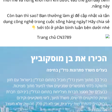
năng này.
Còn bạn thì sao? Bạn thường làm gì để cập nhật và tận
dụng công nghệ trong cuộc sống hàng ngày? Hãy chia sẻ
với tôi ở phần bình luận bên dưới nhé!
הכירו את בן מוסקוביץ
בעלים משרד פתרונות נדל"ן בחיפה
בגיל 33 מתווך ויועץ נדל"ן מוביל בתחום הנדל"ן בישראל עם חזון
ותשוקה בלתי מתפשרים שמניעים אותי לפעול מתוך מצוינות.
כבעלים של מספר חברות מצליחות בתחום הנדל"ן ביניהם: חברת
שיווק פרויקטים חדשים, משרד תיווך, ליווי משקיעים וקידום
פרויקטים להתחדשות עירונית, אני לא רק חלק מהשוק אלא מעצב
את עתידו.