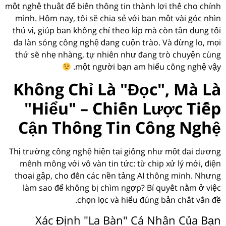
một nghệ thuật để biến thông tin thành lợi thế cho chính
mình. Hôm nay, tôi sẽ chia sẻ với bạn một vài góc nhìn
thú vị, giúp bạn không chỉ theo kịp mà còn tận dụng tối
đa làn sóng công nghệ đang cuộn trào. Và đừng lo, mọi
thứ sẽ nhẹ nhàng, tự nhiên như đang trò chuyện cùng
một người bạn am hiểu công nghệ vậy.
Không Chỉ Là "Đọc", Mà Là
"Hiểu" – Chiến Lược Tiếp
Cận Thông Tin Công Nghệ
Thị trường công nghệ hiện tại giống như một đại dương
mênh mông với vô vàn tin tức: từ chip xử lý mới, điện
thoại gập, cho đến các nền tảng AI thông minh. Nhưng
làm sao để không bị chìm ngợp? Bí quyết nằm ở việc
chọn lọc và hiểu đúng bản chất vấn đề.
Xác Định "La Bàn" Cá Nhân Của Bạn