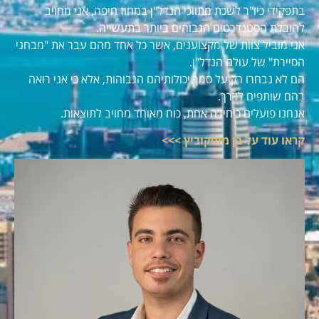
בתפקידי כיו"ר לשכת מתווכי הנדל"ן במחוז חיפה, אני מחויב
להובלת הסטנדרטים הגבוהים ביותר בתעשייה.
אני מוביל צוות של מקצוענים, אשר כל אחד מהם עבר את "מבחני
הסיירת" של עולם הנדל"ן.
הם לא נבחרו רק על סמך יכולותיהם הגבוהות, אלא כי אני רואה
בהם שותפים לדרך.
אנחנו פועלים כיחידה אחת, כוח מאוחד מחויב לתוצאות.
קראו עוד על בן מוסקוביץ >>>