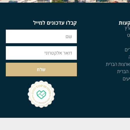
קעות
קבלו עדכונים למייל
רץ
ט
ים
ארצות הברית
שלח
 הברית
עים