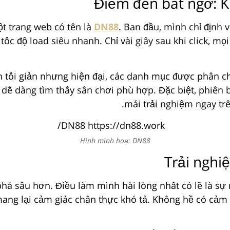
Điểm đến bất ngờ: K
t trang web có tên là
DN88
. Ban đầu, mình chỉ định 
ốc độ load siêu nhanh. Chỉ vài giây sau khi click, mọi
h tối giản nhưng hiện đại, các danh mục được phân c
 dễ dàng tìm thấy sân chơi phù hợp. Đặc biệt, phiên b
mái trải nghiệm ngay trê
Hình minh hoạ: DN88
Trải nghi
há sâu hơn. Điều làm mình hài lòng nhất có lẽ là sự
mang lại cảm giác chân thực khó tả. Không hề có cảm 