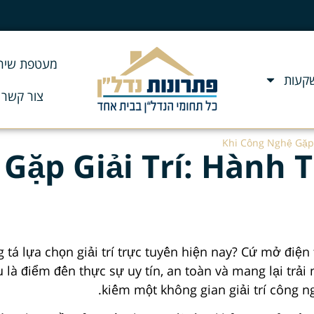
מעטפת שירו
שקעות
צור קשר
Khi Công Nghệ Gặp 
Gặp Giải Trí: Hành 
á lựa chọn giải trí trực tuyến hiện nay? Cứ mở điện t
 là điểm đến thực sự uy tín, an toàn và mang lại tr
kiếm một không gian giải trí công n