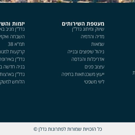
מעטפת השירותים
יזמות והש
שיווק ומיתוג נדל"ן
נדל"ן מניב בא
מדיה והדמיה
השבחה ואקזי
שמאות
תמ"א 38
ניהול שיפוצים ובנייה
קרקעות למגור
אדריכלות והנדסה
נדל"ן באירופה
עיצוב פנים
בניה חדשה ב
ת
ייעוץ משכנתאות בחיפה
נדל"ן בארצות
ליווי משפטי
הלוחש למשקי
כל הזכויות שמורות לפתרונות נדלן ©