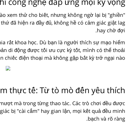
hi công nghệ đáp ứng mọi kỳ vọng
vào xem thử cho biết, nhưng không ngờ lại bị "ghiền"
 thứ đã hiện ra đầy đủ, không hề có cảm giác giật lag
hay chờ đợi.
hia rất khoa học. Dù bạn là người thích sự mạo hiểm
ản di động được tối ưu cực kỳ tốt, mình có thể thoải
n chiếc điện thoại mà không gặp bất kỳ trở ngại nào.
ệm thực tế: Từ tò mò đến yêu thích
 mượt mà trong từng thao tác. Các trò chơi đều được
giác bị "cài cắm" hay gian lận, mọi kết quả đều minh
bạch và rõ ràng.