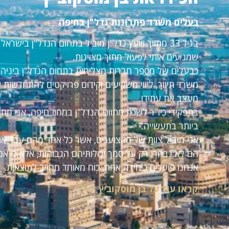
בעלים משרד פתרונות נדל"ן בחיפה
בגיל 33 מתווך ויועץ נדל"ן מוביל בתחום הנדל"ן ביש
שמניעים אותי לפעול מתוך מצוינות.
כבעלים של מספר חברות מצליחות בתחום הנדל"ן ביניהם:
משרד תיווך, ליווי משקיעים וקידום פרויקטים להתחדשות 
מעצב את עתידו.
בתפקידי כיו"ר לשכת מתווכי הנדל"ן במחוז חיפה, אני מ
ביותר בתעשייה.
אני מוביל צוות של מקצוענים, אשר כל אחד מהם עבר את
הם לא נבחרו רק על סמך יכולותיהם הגבוהות, אלא כי אנ
אנחנו פועלים כיחידה אחת, כוח מאוחד מחויב לתוצאות.
קראו עוד על בן מוסקוביץ >>>