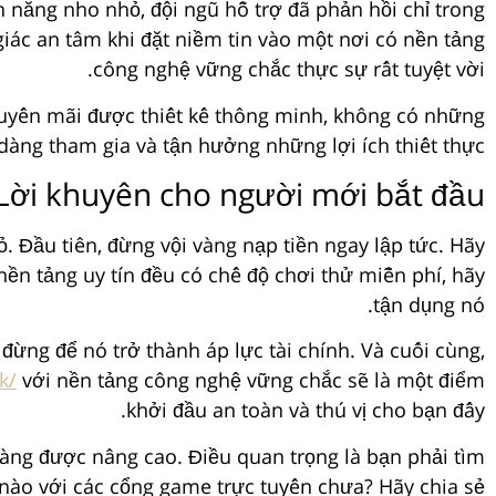
 năng nho nhỏ, đội ngũ hỗ trợ đã phản hồi chỉ trong
iác an tâm khi đặt niềm tin vào một nơi có nền tảng
công nghệ vững chắc thực sự rất tuyệt vời.
uyến mãi được thiết kế thông minh, không có những
dàng tham gia và tận hưởng những lợi ích thiết thực.
Lời khuyên cho người mới bắt đầu
 Đầu tiên, đừng vội vàng nạp tiền ngay lập tức. Hãy
nền tảng uy tín đều có chế độ chơi thử miễn phí, hãy
tận dụng nó.
 đừng để nó trở thành áp lực tài chính. Và cuối cùng,
k/
với nền tảng công nghệ vững chắc sẽ là một điểm
khởi đầu an toàn và thú vị cho bạn đấy.
 càng được nâng cao. Điều quan trọng là bạn phải tìm
nào với các cổng game trực tuyến chưa? Hãy chia sẻ