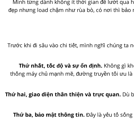
Mình từng dành không ít thời gian để lướt qua h
đẹp nhưng load chậm như rùa bò, có nơi thì bảo m
Trước khi đi sâu vào chi tiết, mình nghĩ chúng ta n
Thứ nhất, tốc độ và sự ổn định.
Không gì kh
thống máy chủ mạnh mẽ, đường truyền tối ưu là đ
Thứ hai, giao diện thân thiện và trực quan.
Dù bạ
Thứ ba, bảo mật thông tin.
Đây là yếu tố sống 