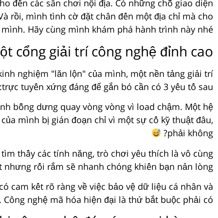
cho đến các sân chơi nội địa. Có những chỗ giao diện
à rồi, mình tình cờ đặt chân đến một địa chỉ mà cho
ủa mình. Hãy cùng mình khám phá hành trình này nhé.
t cổng giải trí công nghệ đỉnh cao?
kinh nghiệm "lăn lộn" của mình, một nền tảng giải trí
trực tuyến xứng đáng để gắn bó cần có 3 yếu tố sau:
hình bỗng dưng quay vòng vòng vì load chậm. Một hệ
ủa mình bị gián đoạn chỉ vì một sự cố kỹ thuật đâu,
phải không?
ìm thấy các tính năng, trò chơi yêu thích là vô cùng
ắt nhưng rối rắm sẽ nhanh chóng khiến bạn nản lòng.
ó cam kết rõ ràng về việc bảo vệ dữ liệu cá nhân và
. Công nghệ mã hóa hiện đại là thứ bắt buộc phải có.