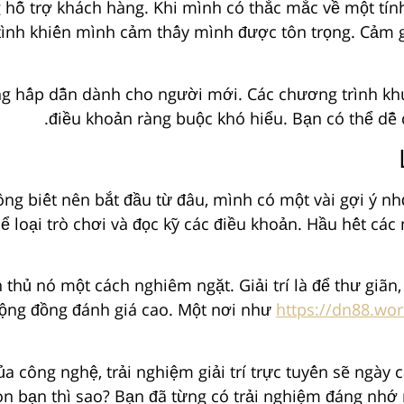
hỗ trợ khách hàng. Khi mình có thắc mắc về một tính
 tình khiến mình cảm thấy mình được tôn trọng. Cảm g
ng hấp dẫn dành cho người mới. Các chương trình kh
điều khoản ràng buộc khó hiểu. Bạn có thể dễ 
 biết nên bắt đầu từ đâu, mình có một vài gợi ý nhỏ.
ể loại trò chơi và đọc kỹ các điều khoản. Hầu hết các 
 thủ nó một cách nghiêm ngặt. Giải trí là để thư giãn,
 cộng đồng đánh giá cao. Một nơi như
https://dn88.wor
ủa công nghệ, trải nghiệm giải trí trực tuyến sẽ ngày
n bạn thì sao? Bạn đã từng có trải nghiệm đáng nhớ 