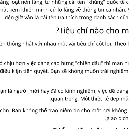
àng loạt nền tảng, từ những cái tên "khủng" quốc tế 
ật kém khiến mình cứ lo lắng về thông tin cá nhân. V
đến giờ vẫn là cái tên ưa thích trong danh sách c
Tiêu chí nào cho mộ
ên thống nhất với nhau một vài tiêu chí cốt lõi. Theo 
ó chịu hơn việc đang cao hứng "chiến đấu" thì màn 
iều kiện tiên quyết. Bạn sẽ không muốn trải nghiệm c
n là người mới hay đã có kinh nghiệm, việc dễ dàng t
quan trọng. Một thiết kế đẹp m
còn. Bạn không thể trao niềm tin cho một nơi không c
giao dịch