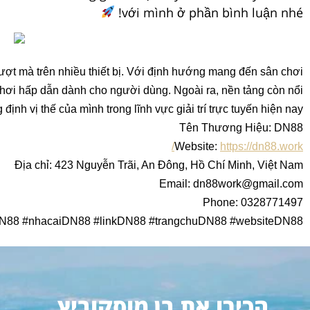
với mình ở phần bình luận nhé!
 mượt mà trên nhiều thiết bị. Với định hướng mang đến sân chơi
chơi hấp dẫn dành cho người dùng. Ngoài ra, nền tảng còn nổi
h vị thế của mình trong lĩnh vực giải trí trực tuyến hiện nay.
Tên Thương Hiệu: DN88
Website:
https://dn88.work/
Địa chỉ: 423 Nguyễn Trãi, An Đông, Hồ Chí Minh, Việt Nam
Email: dn88work@gmail.com
Phone: 0328771497
DN88 #nhacaiDN88 #linkDN88 #trangchuDN88 #websiteDN88
הכירו את בן מוסקוביץ