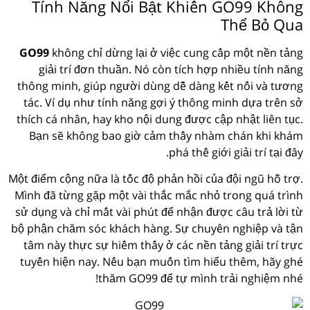
Tính Năng Nổi Bật Khiến GO99 Không
Thể Bỏ Qua
GO99
không chỉ dừng lại ở việc cung cấp một nền tảng
giải trí đơn thuần. Nó còn tích hợp nhiều tính năng
thông minh, giúp người dùng dễ dàng kết nối và tương
tác. Ví dụ như tính năng gợi ý thông minh dựa trên sở
thích cá nhân, hay kho nội dung được cập nhật liên tục.
Bạn sẽ không bao giờ cảm thấy nhàm chán khi khám
phá thế giới giải trí tại đây.
Một điểm cộng nữa là tốc độ phản hồi của đội ngũ hỗ trợ.
Mình đã từng gặp một vài thắc mắc nhỏ trong quá trình
sử dụng và chỉ mất vài phút để nhận được câu trả lời từ
bộ phận chăm sóc khách hàng. Sự chuyên nghiệp và tận
tâm này thực sự hiếm thấy ở các nền tảng giải trí trực
tuyến hiện nay. Nếu bạn muốn tìm hiểu thêm, hãy ghé
thăm GO99 để tự mình trải nghiệm nhé!