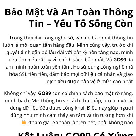
Bảo Mật Và An Toàn Thông
Tin – Yếu Tố Sống Còn
Trong thời đại công nghệ số, vấn đề bảo mật thông tin
luôn là mối quan tâm hàng đầu. Mình cũng vậy, trước khi
quyết định gắn bó lâu dài với bất kỳ nền tảng nào, mình
đều tìm hiểu rất kỹ về chính sách bảo mật. Và
GO99
đã
làm mình hoàn toàn yên tâm. Họ sử dụng công nghệ mã
hóa SSL tiên tiến, đảm bảo mọi dữ liệu cá nhân và giao
dịch đều được bảo vệ ở mức cao nhất.
Không chỉ vậy,
GO99
còn có chính sách bảo mật rõ ràng,
minh bạch. Mọi thông tin về cách thu thập, lưu trữ và sử
dụng dữ liệu đều được công khai. Điều này giúp người
dùng như mình cảm thấy an tâm và tin tưởng hơn khi
tham gia. An toàn là trên hết, phải không nào?
Kết Luận: GO99 Có Xứng