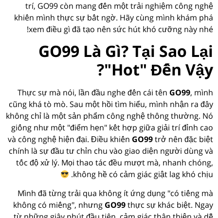
trí, GO99 còn mang đến một trải nghiệm công nghệ
khiến mình thực sự bất ngờ. Hãy cùng mình khám phá
xem điều gì đã tạo nên sức hút khó cưỡng này nhé!
GO99 Là Gì? Tại Sao Lại
"Hot" Đến Vậy?
Thực sự mà nói, lần đầu nghe đến cái tên
GO99
, mình
cũng khá tò mò. Sau một hồi tìm hiểu, mình nhận ra đây
không chỉ là một sản phẩm công nghệ thông thường. Nó
giống như một "điểm hẹn" kết hợp giữa giải trí đỉnh cao
và công nghệ hiện đại. Điều khiến
GO99
trở nên đặc biệt
chính là sự đầu tư chỉn chu vào giao diện người dùng và
tốc độ xử lý. Mọi thao tác đều mượt mà, nhanh chóng,
không hề có cảm giác giật lag khó chịu.
Mình đã từng trải qua không ít ứng dụng "có tiếng mà
không có miếng", nhưng
GO99
thực sự khác biệt. Ngay
từ những giây phút đầu tiên, cảm giác thân thiện và dễ