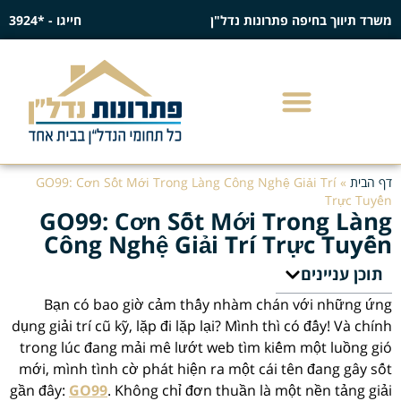
משרד תיווך בחיפה פתרונות נדל"ן
חייגו - *3924
דף הבית
»
GO99: Cơn Sốt Mới Trong Làng Công Nghệ Giải Trí
Trực Tuyến
GO99: Cơn Sốt Mới Trong Làng
Công Nghệ Giải Trí Trực Tuyến
תוכן עניינים
Bạn có bao giờ cảm thấy nhàm chán với những ứng
dụng giải trí cũ kỹ, lặp đi lặp lại? Mình thì có đấy! Và chính
trong lúc đang mải mê lướt web tìm kiếm một luồng gió
mới, mình tình cờ phát hiện ra một cái tên đang gây sốt
gần đây:
GO99
. Không chỉ đơn thuần là một nền tảng giải