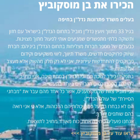
הכירו את בן מוסקוביץ
בעלים משרד פתרונות נדל"ן בחיפה
בגיל 33 מתווך ויועץ נדל"ן מוביל בתחום הנדל"ן בישראל עם חזון
ותשוקה בלתי מתפשרים שמניעים אותי לפעול מתוך מצוינות.
כבעלים של מספר חברות מצליחות בתחום הנדל"ן ביניהם: חברת
שיווק פרויקטים חדשים, משרד תיווך, ליווי משקיעים וקידום
פרויקטים להתחדשות עירונית, אני לא רק חלק מהשוק אלא מעצב
את עתידו.
בתפקידי כיו"ר לשכת מתווכי הנדל"ן במחוז חיפה, אני מחויב
להובלת הסטנדרטים הגבוהים ביותר בתעשייה.
אני מוביל צוות של מקצוענים, אשר כל אחד מהם עבר את "מבחני
הסיירת" של עולם הנדל"ן.
הם לא נבחרו רק על סמך יכולותיהם הגבוהות, אלא כי אני רואה
בהם שותפים לדרך.
אנחנו פועלים כיחידה אחת, כוח מאוחד מחויב לתוצאות.
קראו עוד על בן מוסקוביץ >>>