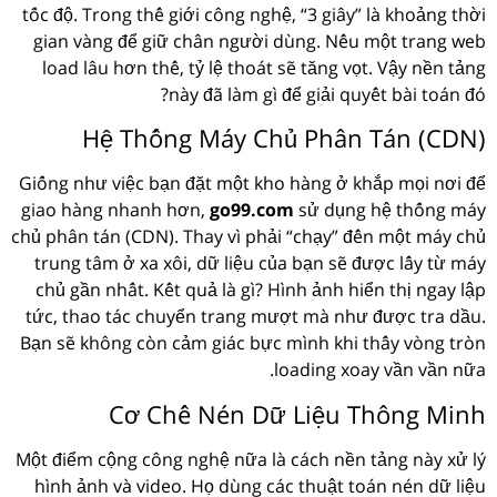
tốc độ. Trong thế giới công nghệ, “3 giây” là khoảng thời
gian vàng để giữ chân người dùng. Nếu một trang web
load lâu hơn thế, tỷ lệ thoát sẽ tăng vọt. Vậy nền tảng
này đã làm gì để giải quyết bài toán đó?
Hệ Thống Máy Chủ Phân Tán (CDN)
Giống như việc bạn đặt một kho hàng ở khắp mọi nơi để
giao hàng nhanh hơn,
go99.com
sử dụng hệ thống máy
chủ phân tán (CDN). Thay vì phải “chạy” đến một máy chủ
trung tâm ở xa xôi, dữ liệu của bạn sẽ được lấy từ máy
chủ gần nhất. Kết quả là gì? Hình ảnh hiển thị ngay lập
tức, thao tác chuyển trang mượt mà như được tra dầu.
Bạn sẽ không còn cảm giác bực mình khi thấy vòng tròn
loading xoay vần vần nữa.
Cơ Chế Nén Dữ Liệu Thông Minh
Một điểm cộng công nghệ nữa là cách nền tảng này xử lý
hình ảnh và video. Họ dùng các thuật toán nén dữ liệu