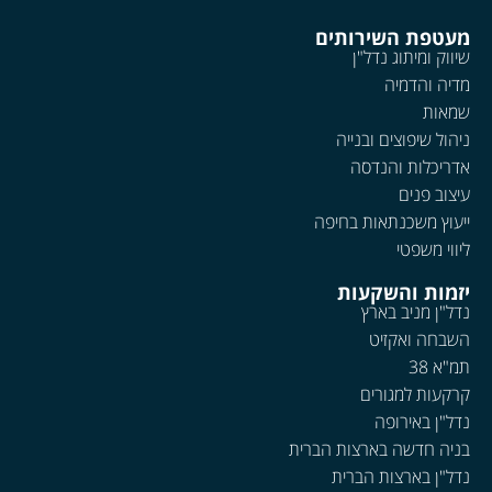
מעטפת השירותים
שיווק ומיתוג נדל"ן
מדיה והדמיה
שמאות
ניהול שיפוצים ובנייה
אדריכלות והנדסה
עיצוב פנים
ייעוץ משכנתאות בחיפה
ליווי משפטי
יזמות והשקעות
נדל"ן מניב בארץ
השבחה ואקזיט
תמ"א 38
קרקעות למגורים
נדל"ן באירופה
בניה חדשה בארצות הברית
נדל"ן בארצות הברית