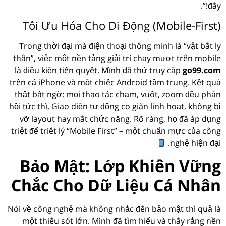
đấy!”.
Tối Ưu Hóa Cho Di Động (Mobile-First)
Trong thời đại mà điện thoại thông minh là “vật bất ly
thân”, việc một nền tảng giải trí chạy mượt trên mobile
là điều kiện tiên quyết. Mình đã thử truy cập
go99.com
trên cả iPhone và một chiếc Android tầm trung. Kết quả
thật bất ngờ: mọi thao tác chạm, vuốt, zoom đều phản
hồi tức thì. Giao diện tự động co giãn linh hoạt, không bị
vỡ layout hay mất chức năng. Rõ ràng, họ đã áp dụng
triệt để triết lý “Mobile First” – một chuẩn mực của công
nghệ hiện đại.
Bảo Mật: Lớp Khiên Vững
Chắc Cho Dữ Liệu Cá Nhân
Nói về công nghệ mà không nhắc đến bảo mật thì quả là
một thiếu sót lớn. Mình đã tìm hiểu và thấy rằng nền