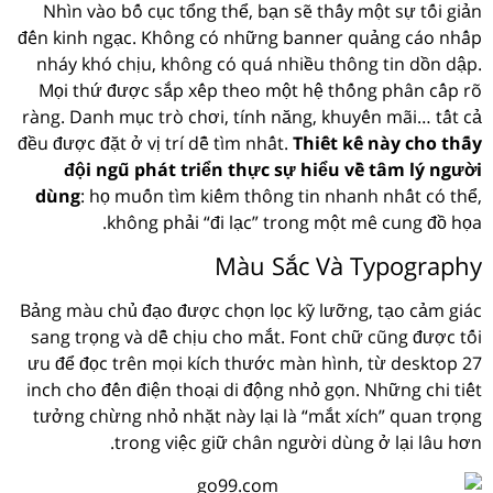
Nhìn vào bố cục tổng thể, bạn sẽ thấy một sự tối giản
đến kinh ngạc. Không có những banner quảng cáo nhấp
nháy khó chịu, không có quá nhiều thông tin dồn dập.
Mọi thứ được sắp xếp theo một hệ thống phân cấp rõ
ràng. Danh mục trò chơi, tính năng, khuyến mãi… tất cả
đều được đặt ở vị trí dễ tìm nhất.
Thiết kế này cho thấy
đội ngũ phát triển thực sự hiểu về tâm lý người
dùng
: họ muốn tìm kiếm thông tin nhanh nhất có thể,
không phải “đi lạc” trong một mê cung đồ họa.
Màu Sắc Và Typography
Bảng màu chủ đạo được chọn lọc kỹ lưỡng, tạo cảm giác
sang trọng và dễ chịu cho mắt. Font chữ cũng được tối
ưu để đọc trên mọi kích thước màn hình, từ desktop 27
inch cho đến điện thoại di động nhỏ gọn. Những chi tiết
tưởng chừng nhỏ nhặt này lại là “mắt xích” quan trọng
trong việc giữ chân người dùng ở lại lâu hơn.