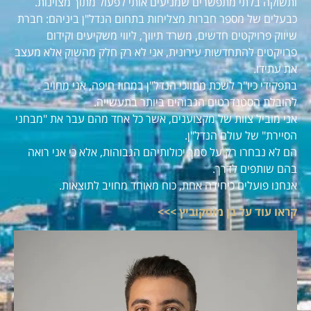
ותשוקה בלתי מתפשרים שמניעים אותי לפעול מתוך מצוינות.
כבעלים של מספר חברות מצליחות בתחום הנדל"ן ביניהם: חברת
שיווק פרויקטים חדשים, משרד תיווך, ליווי משקיעים וקידום
פרויקטים להתחדשות עירונית, אני לא רק חלק מהשוק אלא מעצב
את עתידו.
בתפקידי כיו"ר לשכת מתווכי הנדל"ן במחוז חיפה, אני מחויב
להובלת הסטנדרטים הגבוהים ביותר בתעשייה.
אני מוביל צוות של מקצוענים, אשר כל אחד מהם עבר את "מבחני
הסיירת" של עולם הנדל"ן.
הם לא נבחרו רק על סמך יכולותיהם הגבוהות, אלא כי אני רואה
בהם שותפים לדרך.
אנחנו פועלים כיחידה אחת, כוח מאוחד מחויב לתוצאות.
קראו עוד על בן מוסקוביץ >>>