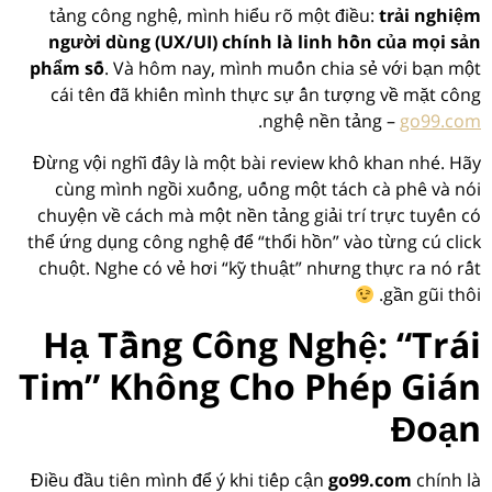
tảng công nghệ, mình hiểu rõ một điều:
trải nghiệm
người dùng (UX/UI) chính là linh hồn của mọi sản
phẩm số
. Và hôm nay, mình muốn chia sẻ với bạn một
cái tên đã khiến mình thực sự ấn tượng về mặt công
.
nghệ nền tảng –
go99.com
Đừng vội nghĩ đây là một bài review khô khan nhé. Hãy
cùng mình ngồi xuống, uống một tách cà phê và nói
chuyện về cách mà một nền tảng giải trí trực tuyến có
thể ứng dụng công nghệ để “thổi hồn” vào từng cú click
chuột. Nghe có vẻ hơi “kỹ thuật” nhưng thực ra nó rất
gần gũi thôi.
Hạ Tầng Công Nghệ: “Trái
Tim” Không Cho Phép Gián
Đoạn
Điều đầu tiên mình để ý khi tiếp cận
go99.com
chính là