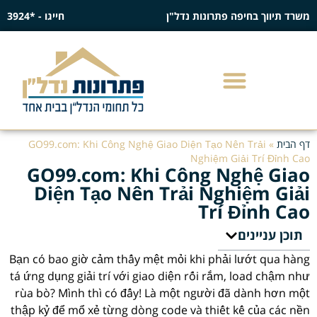
משרד תיווך בחיפה פתרונות נדל"ן
חייגו - *3924
דף הבית
»
GO99.com: Khi Công Nghệ Giao Diện Tạo Nên Trải
Nghiệm Giải Trí Đỉnh Cao
GO99.com: Khi Công Nghệ Giao
Diện Tạo Nên Trải Nghiệm Giải
Trí Đỉnh Cao
תוכן עניינים
Bạn có bao giờ cảm thấy mệt mỏi khi phải lướt qua hàng
tá ứng dụng giải trí với giao diện rối rắm, load chậm như
rùa bò? Mình thì có đấy! Là một người đã dành hơn một
thập kỷ để mổ xẻ từng dòng code và thiết kế của các nền