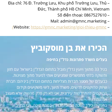
– Địa chỉ: 76 Đ. Trường Lưu, Khu phố Trường Lưu, Thủ
Đức, Thành phố Hồ Chí Minh, Vietnam
– Số điện thoại: 0867527610
– Mail: admin@gmnc.marketing
https://gmnc.marketing/gioi-thieu-gmnc/
– Website:
הכירו את בן מוסקוביץ
בעלים משרד פתרונות נדל"ן בחיפה
בגיל 33 מתווך ויועץ נדל"ן מוביל בתחום הנדל"ן בישראל עם חזון
ותשוקה בלתי מתפשרים שמניעים אותי לפעול מתוך מצוינות.
כבעלים של מספר חברות מצליחות בתחום הנדל"ן ביניהם: חברת
שיווק פרויקטים חדשים, משרד תיווך, ליווי משקיעים וקידום
פרויקטים להתחדשות עירונית, אני לא רק חלק מהשוק אלא מעצב
את עתידו.
בתפקידי כיו"ר לשכת מתווכי הנדל"ן במחוז חיפה, אני מחויב
להובלת הסטנדרטים הגבוהים ביותר בתעשייה.