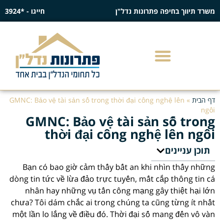
משרד תיווך בחיפה פתרונות נדל"ן
חייגו - *3924
דף הבית
»
GMNC: Bảo vệ tài sản số trong thời đại công nghệ lên
ngôi
GMNC: Bảo vệ tài sản số trong
thời đại công nghệ lên ngôi
תוכן עניינים
Bạn có bao giờ cảm thấy bất an khi nhìn thấy những
dòng tin tức về lừa đảo trực tuyến, mất cắp thông tin cá
nhân hay những vụ tấn công mạng gây thiệt hại lớn
chưa? Tôi dám chắc ai trong chúng ta cũng từng ít nhất
một lần lo lắng về điều đó. Thời đại số mang đến vô vàn