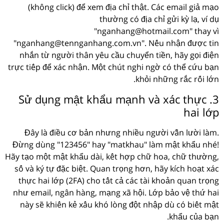
(không click) để xem địa chỉ thật. Các email giả mạo
thường có địa chỉ gửi kỳ lạ, ví dụ
"nganhang@hotmail.com" thay vì
"nganhang@tennganhang.com.vn". Nếu nhận được tin
nhắn từ người thân yêu cầu chuyển tiền, hãy gọi điện
trực tiếp để xác nhận. Một chút nghi ngờ có thể cứu bạn
khỏi những rắc rối lớn.
3. Sử dụng mật khẩu mạnh và xác thực
hai lớp
Đây là điều cơ bản nhưng nhiều người vẫn lười làm.
Đừng dùng "123456" hay "matkhau" làm mật khẩu nhé!
Hãy tạo một mật khẩu dài, kết hợp chữ hoa, chữ thường,
số và ký tự đặc biệt. Quan trọng hơn, hãy kích hoạt xác
thực hai lớp (2FA) cho tất cả các tài khoản quan trọng
như email, ngân hàng, mạng xã hội. Lớp bảo vệ thứ hai
này sẽ khiến kẻ xấu khó lòng đột nhập dù có biết mật
khẩu của bạn.