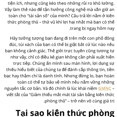
tiện ích, nhưng cũng kéo theo những rủi ro khó lường.
Vậy làm thế nào để tận hưởng công nghệ mà vẫn giữ an
toàn cho "tài sản số" của mình? Câu trả lời nằm ở kiến
thức phòng thủ – thứ vũ khí lợi hại nhất mà bạn có thể
trang bị ngay hôm nay.
Hãy tưởng tượng bạn đang đi trên một con phố đông
đúc, túi xách của bạn có thể bị giật bất cứ lúc nào nếu
bạn không cảnh giác. Thế giới trực tuyến cũng tương tự
như vậy, chỉ có điều kẻ gian không cần phải xuất hiện
trực tiếp. Chúng ẩn mình sau màn hình, lợi dụng sự
thiếu hiểu biết của chúng ta để đánh cắp thông tin, tiền
bạc hay thậm chí là danh tính. Nhưng đừng lo, bạn hoàn
toàn có thể tự bảo vệ mình nếu nắm vững những
nguyên tắc cơ bản. Và đó chính là lúc khái niệm
GMNC
–
viết tắt của "Giảm thiểu mất mát tài sản bằng kiến thức
phòng thủ" – trở nên vô cùng giá trị.
Tại sao kiến thức phòng