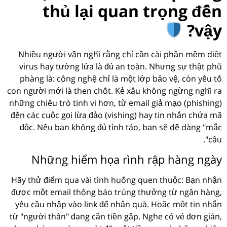
thủ lại quan trọng đến
vậy?
Nhiều người vẫn nghĩ rằng chỉ cần cài phần mềm diệt
virus hay tường lửa là đủ an toàn. Nhưng sự thật phũ
phàng là: công nghệ chỉ là một lớp bảo vệ, còn yếu tố
con người mới là then chốt. Kẻ xấu không ngừng nghĩ ra
những chiêu trò tinh vi hơn, từ email giả mạo (phishing)
đến các cuộc gọi lừa đảo (vishing) hay tin nhắn chứa mã
độc. Nếu bạn không đủ tỉnh táo, bạn sẽ dễ dàng "mắc
câu".
Những hiểm họa rình rập hàng ngày
Hãy thử điểm qua vài tình huống quen thuộc: Bạn nhận
được một email thông báo trúng thưởng từ ngân hàng,
yêu cầu nhấp vào link để nhận quà. Hoặc một tin nhắn
từ "người thân" đang cần tiền gấp. Nghe có vẻ đơn giản,