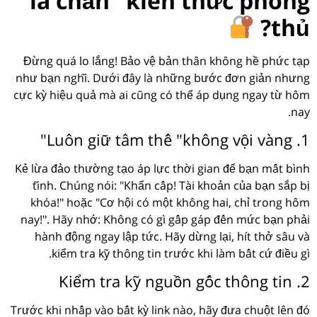
"lá chắn" kiến thức phòng
thủ?
Đừng quá lo lắng! Bảo vệ bản thân không hề phức tạp
như bạn nghĩ. Dưới đây là những bước đơn giản nhưng
cực kỳ hiệu quả mà ai cũng có thể áp dụng ngay từ hôm
nay.
1. Luôn giữ tâm thế "không vội vàng"
Kẻ lừa đảo thường tạo áp lực thời gian để bạn mất bình
tĩnh. Chúng nói: "Khẩn cấp! Tài khoản của bạn sắp bị
khóa!" hoặc "Cơ hội có một không hai, chỉ trong hôm
nay!". Hãy nhớ: Không có gì gấp gáp đến mức bạn phải
hành động ngay lập tức. Hãy dừng lại, hít thở sâu và
kiểm tra kỹ thông tin trước khi làm bất cứ điều gì.
2. Kiểm tra kỹ nguồn gốc thông tin
Trước khi nhấp vào bất kỳ link nào, hãy đưa chuột lên đó