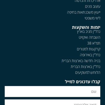
אדריכלות והנדסה
עיצוב פנים
ייעוץ משכנתאות בחיפה
ליווי משפטי
יזמות והשקעות
נדל"ן מניב בארץ
השבחה ואקזיט
תמ"א 38
קרקעות למגורים
נדל"ן באירופה
בניה חדשה בארצות הברית
נדל"ן בארצות הברית
הלוחש למשקיעים
קבלו עדכונים למייל