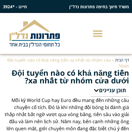
משרד תיווך בחיפה פתרונות נדל"ן
חייגו - *3924
דף הבית
»
Đội tuyển nào có khả năng tiến xa nhất từ nhóm cửa
dưới?
Đội tuyển nào có khả năng tiến
xa nhất từ nhóm cửa dưới?
תוכן עניינים
Mỗi kỳ World Cup hay Euro đều mang đến những câu
chuyện cổ tích. Đó là khi những đội bóng bị đánh giá
thấp nhất bất ngờ vượt qua vòng bảng, tiến sâu vào giải
đấu và làm nên lịch sử. Năm nay, bên cạnh những ông
lớn quen mặt, giới chuyên môn đang đặc biệt chú ý đến