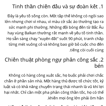
1. Tinh thần chiến đấu và sự đoàn kết
Đây là yếu tố sống còn. Một tập thể không có ngôi sao
lớn nhưng chơi vì nhau, vì màu cờ sắc áo thường tạo ra
sức mạnh phi thường. Những đội bóng đến từ Bắc Âu
hay vùng Balkan thường rất mạnh về yếu tố tinh thần.
Họ sẵn sàng chạy "xuyên đất" suốt 90 phút, tranh chấp
từng mét vuông cỏ và không bao giờ bỏ cuộc cho đến
tiếng còi cuối cùng.
2. Chiến thuật phòng ngự phản công sắc
bén
Không có hàng công xuất sắc, họ buộc phải chơi chắc
chắn ở phần sân nhà. Một hàng thủ được tổ chức tốt, kỷ
luật và có khả năng chuyển trạng thái nhanh là vũ khí lợi
hại nhất. Chỉ cần một pha phản công thần tốc, họ có thể
khiến mọi ông lớn phải ôm hận.