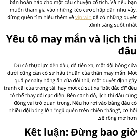
bản hoàn hảo cho một câu chuyện cổ tích. Và nếu bạn
muốn tham gia vào những kèo cược hấp dẫn như vậy,
đừng quên tìm hiểu thêm về
vip win
để có những quyết
định sáng suốt nhất.
Yếu tố may mắn và lịch thi
đấu
Dù có thực lực đến đâu, để tiến xa, một đội bóng cửa
dưới cũng cần có sự hậu thuẫn của thần may mắn. Một
quả penalty hỏng ăn của đối thủ, một quyết định gây
tranh cãi của trọng tài, hay một cú sút xa "bất đắc dĩ" đều
có thể thay đổi cục diện. Bên cạnh đó, lịch thi đấu cũng
đóng vai trò quan trọng. Nếu họ rơi vào bảng đấu có
nhiều đội bóng lớn "ngủ quên trên chiến thắng", cơ hội
sẽ rộng mở hơn.
Kết luận: Đừng bao giờ