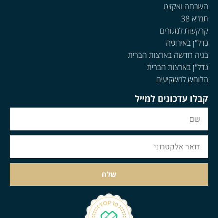
השבחה ואקזיט
תמ"א 38
קרקעות למגורים
נדל"ן באירופה
בניה חדשה בארצות הברית
נדל"ן בארצות הברית
הלוחש למשקיעים
קבלו עדכונים למייל
שלח