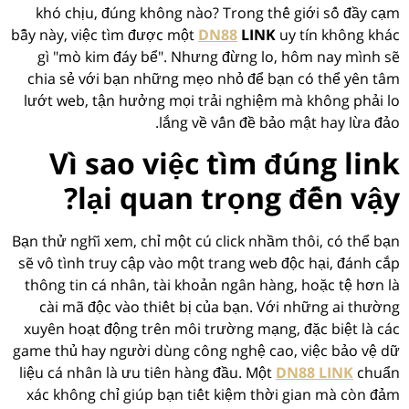
khó chịu, đúng không nào? Trong thế giới số đầy cạm
bẫy này, việc tìm được một
DN88
LINK
uy tín không khác
gì "mò kim đáy bể". Nhưng đừng lo, hôm nay mình sẽ
chia sẻ với bạn những mẹo nhỏ để bạn có thể yên tâm
lướt web, tận hưởng mọi trải nghiệm mà không phải lo
lắng về vấn đề bảo mật hay lừa đảo.
Vì sao việc tìm đúng link
lại quan trọng đến vậy?
Bạn thử nghĩ xem, chỉ một cú click nhầm thôi, có thể bạn
sẽ vô tình truy cập vào một trang web độc hại, đánh cắp
thông tin cá nhân, tài khoản ngân hàng, hoặc tệ hơn là
cài mã độc vào thiết bị của bạn. Với những ai thường
xuyên hoạt động trên môi trường mạng, đặc biệt là các
game thủ hay người dùng công nghệ cao, việc bảo vệ dữ
liệu cá nhân là ưu tiên hàng đầu. Một
DN88 LINK
chuẩn
xác không chỉ giúp bạn tiết kiệm thời gian mà còn đảm