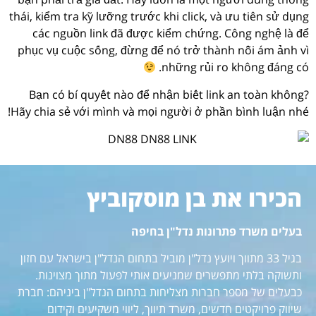
thái, kiểm tra kỹ lưỡng trước khi click, và ưu tiên sử dụng
các nguồn link đã được kiểm chứng. Công nghệ là để
phục vụ cuộc sống, đừng để nó trở thành nỗi ám ảnh vì
những rủi ro không đáng có.
Bạn có bí quyết nào để nhận biết link an toàn không?
Hãy chia sẻ với mình và mọi người ở phần bình luận nhé!
הכירו את בן מוסקוביץ
בעלים משרד פתרונות נדל"ן בחיפה
בגיל 33 מתווך ויועץ נדל"ן מוביל בתחום הנדל"ן בישראל עם חזון
ותשוקה בלתי מתפשרים שמניעים אותי לפעול מתוך מצוינות.
כבעלים של מספר חברות מצליחות בתחום הנדל"ן ביניהם: חברת
שיווק פרויקטים חדשים, משרד תיווך, ליווי משקיעים וקידום