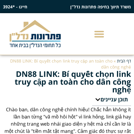
משרד תיווך בחיפה פתרונות נדל"ן
חייגו - *3924
דף הבית
»
DN88 LINK: Bí quyết chọn link truy cập an toàn cho
dân công nghệ
DN88 LINK: Bí quyết chọn link
truy cập an toàn cho dân công
nghệ
תוכן עניינים
Chào bạn, dân công nghệ chính hiệu! Chắc hẳn không ít
lần bạn từng "vã mồ hôi hột" vì link hỏng, link giả hay
những trang web nhái giao diện y hệt mà chỉ cần lơ là
một chút là "tiền mất tật mang". Cảm giác đó thực sự rất