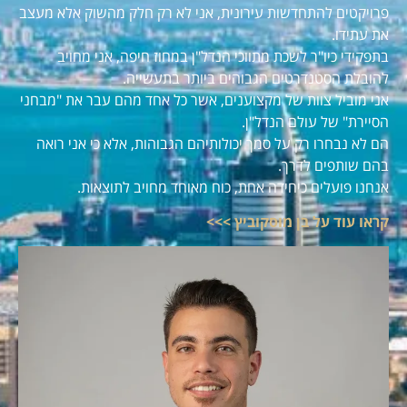
פרויקטים להתחדשות עירונית, אני לא רק חלק מהשוק אלא מעצב
את עתידו.
בתפקידי כיו"ר לשכת מתווכי הנדל"ן במחוז חיפה, אני מחויב
להובלת הסטנדרטים הגבוהים ביותר בתעשייה.
אני מוביל צוות של מקצוענים, אשר כל אחד מהם עבר את "מבחני
הסיירת" של עולם הנדל"ן.
הם לא נבחרו רק על סמך יכולותיהם הגבוהות, אלא כי אני רואה
בהם שותפים לדרך.
אנחנו פועלים כיחידה אחת, כוח מאוחד מחויב לתוצאות.
קראו עוד על בן מוסקוביץ >>>