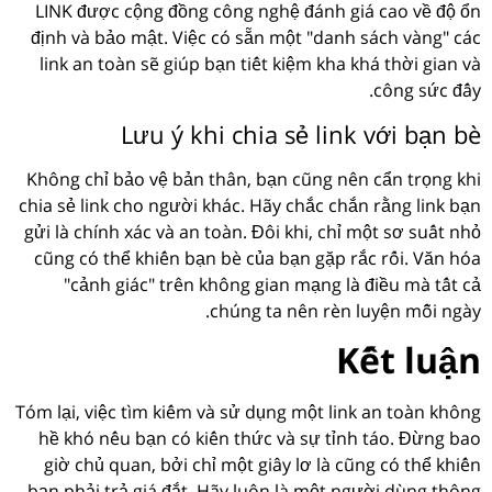
LINK được cộng đồng công nghệ đánh giá cao về độ ổn
định và bảo mật. Việc có sẵn một "danh sách vàng" các
link an toàn sẽ giúp bạn tiết kiệm kha khá thời gian và
công sức đấy.
Lưu ý khi chia sẻ link với bạn bè
Không chỉ bảo vệ bản thân, bạn cũng nên cẩn trọng khi
chia sẻ link cho người khác. Hãy chắc chắn rằng link bạn
gửi là chính xác và an toàn. Đôi khi, chỉ một sơ suất nhỏ
cũng có thể khiến bạn bè của bạn gặp rắc rối. Văn hóa
"cảnh giác" trên không gian mạng là điều mà tất cả
chúng ta nên rèn luyện mỗi ngày.
Kết luận
Tóm lại, việc tìm kiếm và sử dụng một link an toàn không
hề khó nếu bạn có kiến thức và sự tỉnh táo. Đừng bao
giờ chủ quan, bởi chỉ một giây lơ là cũng có thể khiến
bạn phải trả giá đắt. Hãy luôn là một người dùng thông