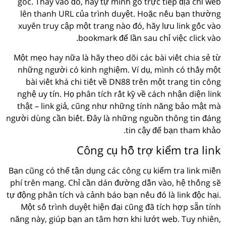
gốc. Thay vào đó, hãy tự mình gõ trực tiếp địa chỉ web
lên thanh URL của trình duyệt. Hoặc nếu bạn thường
xuyên truy cập một trang nào đó, hãy lưu link gốc vào
bookmark để lần sau chỉ việc click vào.
Một mẹo hay nữa là hãy theo dõi các bài viết chia sẻ từ
những người có kinh nghiệm. Ví dụ, mình có thấy một
bài viết khá chi tiết về DN88 trên một trang tin công
nghệ uy tín. Họ phân tích rất kỹ về cách nhận diện link
thật – link giả, cũng như những tính năng bảo mật mà
người dùng cần biết. Đây là những nguồn thông tin đáng
tin cậy để bạn tham khảo.
Công cụ hỗ trợ kiểm tra link
Bạn cũng có thể tận dụng các công cụ kiểm tra link miễn
phí trên mạng. Chỉ cần dán đường dẫn vào, hệ thống sẽ
tự động phân tích và cảnh báo bạn nếu đó là link độc hại.
Một số trình duyệt hiện đại cũng đã tích hợp sẵn tính
năng này, giúp bạn an tâm hơn khi lướt web. Tuy nhiên,