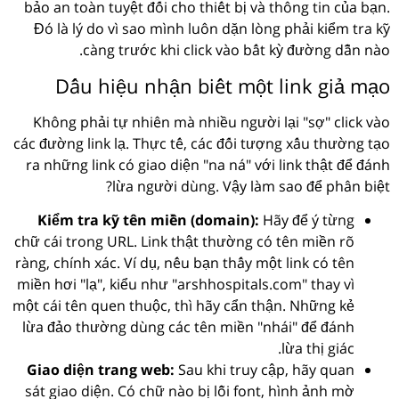
bảo an toàn tuyệt đối cho thiết bị và thông tin của bạn.
Đó là lý do vì sao mình luôn dặn lòng phải kiểm tra kỹ
càng trước khi click vào bất kỳ đường dẫn nào.
Dấu hiệu nhận biết một link giả mạo
Không phải tự nhiên mà nhiều người lại "sợ" click vào
các đường link lạ. Thực tế, các đối tượng xấu thường tạo
ra những link có giao diện "na ná" với link thật để đánh
lừa người dùng. Vậy làm sao để phân biệt?
Kiểm tra kỹ tên miền (domain):
Hãy để ý từng
chữ cái trong URL. Link thật thường có tên miền rõ
ràng, chính xác. Ví dụ, nếu bạn thấy một link có tên
miền hơi "lạ", kiểu như "arshhospitals.com" thay vì
một cái tên quen thuộc, thì hãy cẩn thận. Những kẻ
lừa đảo thường dùng các tên miền "nhái" để đánh
lừa thị giác.
Giao diện trang web:
Sau khi truy cập, hãy quan
sát giao diện. Có chữ nào bị lỗi font, hình ảnh mờ