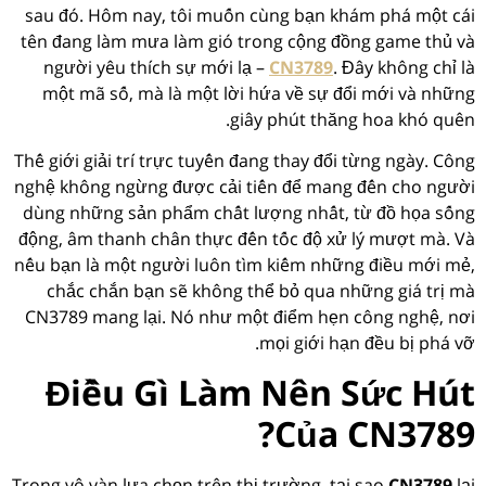
sau đó. Hôm nay, tôi muốn cùng bạn khám phá một cái
tên đang làm mưa làm gió trong cộng đồng game thủ và
người yêu thích sự mới lạ –
CN3789
. Đây không chỉ là
một mã số, mà là một lời hứa về sự đổi mới và những
giây phút thăng hoa khó quên.
Thế giới giải trí trực tuyến đang thay đổi từng ngày. Công
nghệ không ngừng được cải tiến để mang đến cho người
dùng những sản phẩm chất lượng nhất, từ đồ họa sống
động, âm thanh chân thực đến tốc độ xử lý mượt mà. Và
nếu bạn là một người luôn tìm kiếm những điều mới mẻ,
chắc chắn bạn sẽ không thể bỏ qua những giá trị mà
CN3789 mang lại. Nó như một điểm hẹn công nghệ, nơi
mọi giới hạn đều bị phá vỡ.
Điều Gì Làm Nên Sức Hút
Của CN3789?
Trong vô vàn lựa chọn trên thị trường, tại sao
CN3789
lại