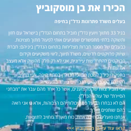
הכירו את בן מוסקוביץ
בעלים משרד פתרונות נדל"ן בחיפה
בגיל 33 מתווך ויועץ נדל"ן מוביל בתחום הנדל"ן בישראל עם חזון
ותשוקה בלתי מתפשרים שמניעים אותי לפעול מתוך מצוינות.
כבעלים של מספר חברות מצליחות בתחום הנדל"ן ביניהם: חברת
שיווק פרויקטים חדשים, משרד תיווך, ליווי משקיעים וקידום
פרויקטים להתחדשות עירונית, אני לא רק חלק מהשוק אלא מעצב
את עתידו.
בתפקידי כיו"ר לשכת מתווכי הנדל"ן במחוז חיפה, אני מחויב
להובלת הסטנדרטים הגבוהים ביותר בתעשייה.
אני מוביל צוות של מקצוענים, אשר כל אחד מהם עבר את "מבחני
הסיירת" של עולם הנדל"ן.
הם לא נבחרו רק על סמך יכולותיהם הגבוהות, אלא כי אני רואה
בהם שותפים לדרך.
אנחנו פועלים כיחידה אחת, כוח מאוחד מחויב לתוצאות.
קראו עוד על בן מוסקוביץ >>>