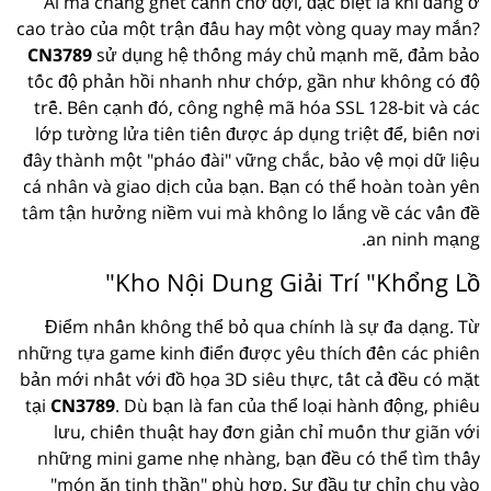
Ai mà chẳng ghét cảnh chờ đợi, đặc biệt là khi đang ở
cao trào của một trận đấu hay một vòng quay may mắn?
CN3789
sử dụng hệ thống máy chủ mạnh mẽ, đảm bảo
tốc độ phản hồi nhanh như chớp, gần như không có độ
trễ. Bên cạnh đó, công nghệ mã hóa SSL 128-bit và các
lớp tường lửa tiên tiến được áp dụng triệt để, biến nơi
đây thành một "pháo đài" vững chắc, bảo vệ mọi dữ liệu
cá nhân và giao dịch của bạn. Bạn có thể hoàn toàn yên
tâm tận hưởng niềm vui mà không lo lắng về các vấn đề
an ninh mạng.
Kho Nội Dung Giải Trí "Khổng Lồ"
Điểm nhấn không thể bỏ qua chính là sự đa dạng. Từ
những tựa game kinh điển được yêu thích đến các phiên
bản mới nhất với đồ họa 3D siêu thực, tất cả đều có mặt
tại
CN3789
. Dù bạn là fan của thể loại hành động, phiêu
lưu, chiến thuật hay đơn giản chỉ muốn thư giãn với
những mini game nhẹ nhàng, bạn đều có thể tìm thấy
"món ăn tinh thần" phù hợp. Sự đầu tư chỉn chu vào