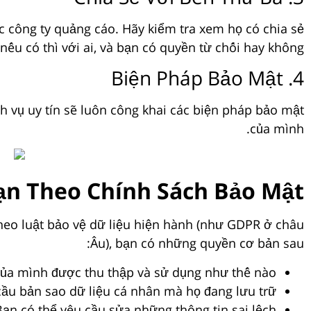
c công ty quảng cáo. Hãy kiểm tra xem họ có chia sẻ
nếu có thì với ai, và bạn có quyền từ chối hay không.
4. Biện Pháp Bảo Mật
h vụ uy tín sẽ luôn công khai các biện pháp bảo mật
của mình.
ạn Theo Chính Sách Bảo Mật
Theo luật bảo vệ dữ liệu hiện hành (như GDPR ở châu
Âu), bạn có những quyền cơ bản sau:
của mình được thu thập và sử dụng như thế nào.
ầu bản sao dữ liệu cá nhân mà họ đang lưu trữ.
ạn có thể yêu cầu sửa những thông tin sai lệch.