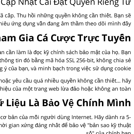
Cập Nhật Cài Đặt Quyền Riêng Tư
đã cấp. Thu hồi những quyền không cần thiết. Bạn sẽ
nhiêu ứng dụng vẫn đang âm thầm theo dõi mình đấy!
ham Gia Cá Cược Trực Tuyến
bạn cần làm là đọc kỹ chính sách bảo mật của họ. Bạn
ệ thông tin đó bằng mã hóa SSL 256-bit, không chia sẻ
 ý của bạn, và minh bạch trong việc sử dụng cookie.
 hoặc yêu cầu quá nhiều quyền không cần thiết… hãy
u hiệu của một trang web lừa đảo hoặc không an toàn.
ữ Liệu Là Bảo Vệ Chính Mình
 cơ bản của mỗi người dùng Internet. Hãy dành ra 5-
thời gian xứng đáng nhất để bảo vệ "bản sao kỹ thuật
số" của chính bạn.