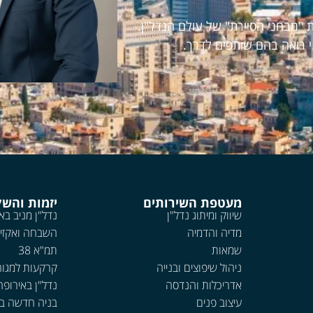
 "מבחני הסיירת" של עולם הנדל"ן.
י רואה בהם שותפים לדרך.
מעטפת השירותים
יזמות והש
שיווק ומיתוג נדל"ן
נדל"ן מניב בא
מדיה והדמיה
השבחה ואקזי
שמאות
תמ"א 38
ניהול שיפוצים ובנייה
קרקעות למגור
אדריכלות והנדסה
נדל"ן באירופה
עיצוב פנים
בניה חדשה ב