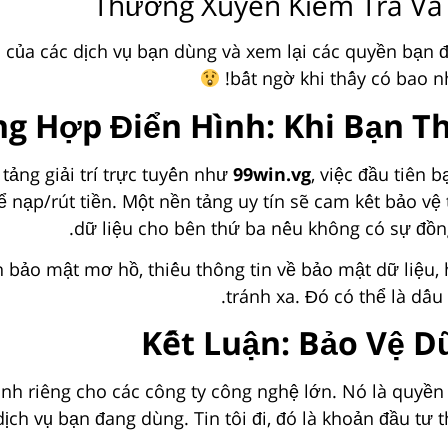
Thường Xuyên Kiểm Tra Và 
n của các dịch vụ bạn dùng và xem lại các quyền bạn 
bất ngờ khi thấy có bao 
g Hợp Điển Hình: Khi Bạn T
tảng giải trí trực tuyến như
99win.vg
, việc đầu tiên 
để nạp/rút tiền. Một nền tảng uy tín sẽ cam kết bảo v
dữ liệu cho bên thứ ba nếu không có sự đồng
 bảo mật mơ hồ, thiếu thông tin về bảo mật dữ liệu,
tránh xa. Đó có thể là dấ
Kết Luận: Bảo Vệ D
ành riêng cho các công ty công nghệ lớn. Nó là quyền
ch vụ bạn đang dùng. Tin tôi đi, đó là khoản đầu tư 