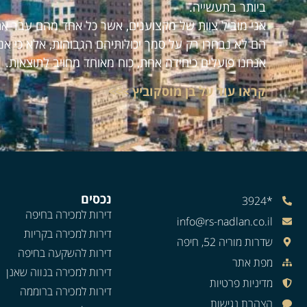
ביותר בתעשייה.
אני מוביל צוות של מקצוענים, אשר כל אחד מהם עבר את
הם לא נבחרו רק על סמך יכולותיהם הגבוהות, אלא כי אנ
אנחנו פועלים כיחידה אחת, כוח מאוחד מחויב לתוצאות.
קראו עוד על בן מוסקוביץ >>>
נכסים
*3924
דירות למכירה בחיפה
info@rs-nadlan.co.il
דירות למכירה בקריות
שדרות מוריה 52, חיפה
דירות להשקעה בחיפה
מפת אתר
דירות למכירה בנווה שאנן
מדיניות פרטיות
דירות למכירה ברוממה
הצהרת נגישות