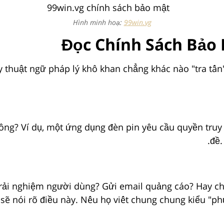
Hình minh hoạ:
99win.vg
Đọc Chính Sách Bảo 
đầy thuật ngữ pháp lý khô khan chẳng khác nào "tra t
ông? Ví dụ, một ứng dụng đèn pin yêu cầu quyền truy c
đề.
 trải nghiệm người dùng? Gửi email quảng cáo? Hay c
sẽ nói rõ điều này. Nếu họ viết chung chung kiểu "ph