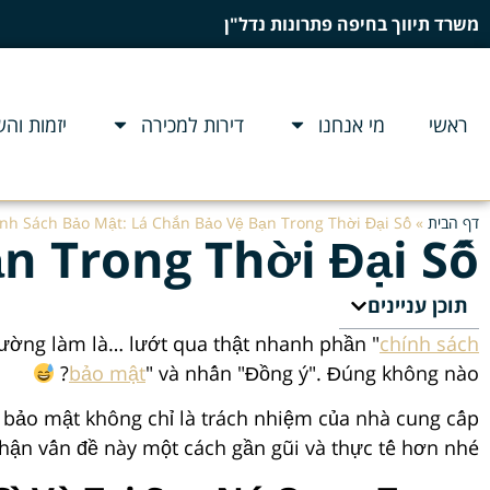
משרד תיווך בחיפה פתרונות נדל"ן
ראשי
מי אנחנו
דירות למכירה
יזמות וה
דף הבית
»
nh Sách Bảo Mật: Lá Chắn Bảo Vệ Bạn Trong Thời Đại Số
n Trong Thời Đại Số
תוכן עניינים
thường làm là… lướt qua thật nhanh phần "
chính sách
bảo mật
" và nhấn "Đồng ý". Đúng không nào?
ch bảo mật không chỉ là trách nhiệm của nhà cung cấp
nhận vấn đề này một cách gần gũi và thực tế hơn nhé.