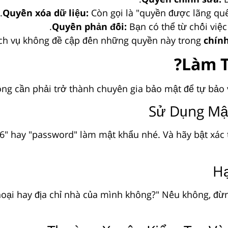
Quyền xóa dữ liệu:
Còn gọi là "quyền được lãng quê
Quyền phản đối:
Bạn có thể từ chối việc
ch vụ không đề cập đến những quyền này trong
chín
Làm T
ng cần phải trở thành chuyên gia bảo mật để tự bảo v
Sử Dụng Mậ
" hay "password" làm mật khẩu nhé. Và hãy bật xác th
Hạ
thoại hay địa chỉ nhà của mình không?" Nếu không, đừ