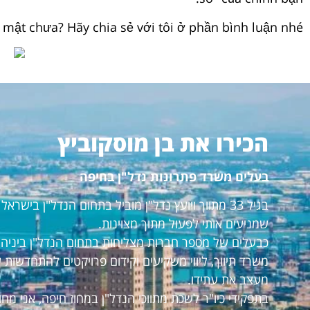
mật chưa? Hãy chia sẻ với tôi ở phần bình luận nhé!
הכירו את בן מוסקוביץ
בעלים משרד פתרונות נדל"ן בחיפה
בגיל 33 מתווך ויועץ נדל"ן מוביל בתחום הנדל"ן ביש
שמניעים אותי לפעול מתוך מצוינות.
כבעלים של מספר חברות מצליחות בתחום הנדל"ן ביניהם:
משרד תיווך, ליווי משקיעים וקידום פרויקטים להתחדשות 
מעצב את עתידו.
בתפקידי כיו"ר לשכת מתווכי הנדל"ן במחוז חיפה, אני מ