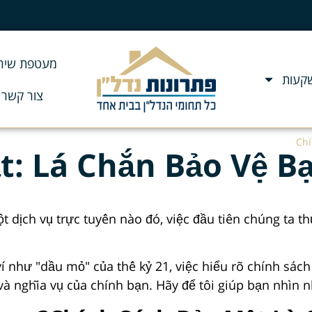
מעטפת שירו
שקעות
צור קשר
Chí
: Lá Chắn Bảo Vệ Bạ
ột dịch vụ trực tuyến nào đó, việc đầu tiên chúng ta 
ví như "dầu mỏ" của thế kỷ 21, việc hiểu rõ chính sá
 và nghĩa vụ của chính bạn. Hãy để tôi giúp bạn nhìn 