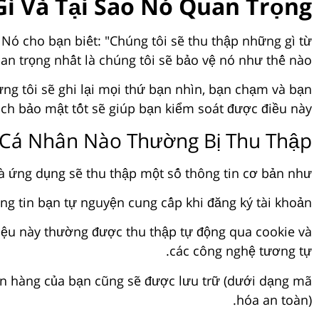
ì Và Tại Sao Nó Quan Trọng?
Nó cho bạn biết: "Chúng tôi sẽ thu thập những gì từ
an trọng nhất là chúng tôi sẽ bảo vệ nó như thế nào."
g tôi sẽ ghi lại mọi thứ bạn nhìn, bạn chạm và bạn
ch bảo mật tốt sẽ giúp bạn kiểm soát được điều này.
Cá Nhân Nào Thường Bị Thu Thập?
à ứng dụng sẽ thu thập một số thông tin cơ bản như:
ông tin bạn tự nguyện cung cấp khi đăng ký tài khoản.
ữ liệu này thường được thu thập tự động qua cookie và
các công nghệ tương tự.
gân hàng của bạn cũng sẽ được lưu trữ (dưới dạng mã
hóa an toàn).