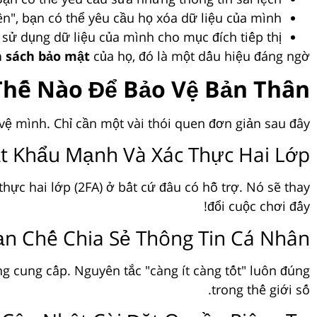
n", bạn có thể yêu cầu họ xóa dữ liệu của mình.
 sử dụng dữ liệu của mình cho mục đích tiếp thị.
h sách bảo mật
của họ, đó là một dấu hiệu đáng ngờ.
hế Nào Để Bảo Vệ Bản Thân?
ệ mình. Chỉ cần một vài thói quen đơn giản sau đây:
t Khẩu Mạnh Và Xác Thực Hai Lớp
ực hai lớp (2FA) ở bất cứ đâu có hỗ trợ. Nó sẽ thay
đổi cuộc chơi đấy!
n Chế Chia Sẻ Thông Tin Cá Nhân
ng cung cấp. Nguyên tắc "càng ít càng tốt" luôn đúng
trong thế giới số.