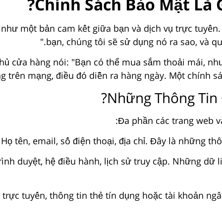
Chính Sách Bảo Mật Là G
như một bản cam kết giữa bạn và dịch vụ trực tuyến. 
bạn, chúng tôi sẽ sử dụng nó ra sao, và qu
 cửa hàng nói: "Bạn có thể mua sắm thoải mái, nhưn
 trên mạng, điều đó diễn ra hàng ngày. Một chính sá
Những Thông Tin 
Đa phần các trang web v
Họ tên, email, số điện thoại, địa chỉ. Đây là những th
 trình duyệt, hệ điều hành, lịch sử truy cập. Những d
 trực tuyến, thông tin thẻ tín dụng hoặc tài khoản n