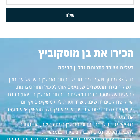
שלח
הכירו את בן מוסקוביץ
בעלים משרד פתרונות נדל"ן בחיפה
בגיל 33 מתווך ויועץ נדל"ן מוביל בתחום הנדל"ן בישראל עם חזון
ותשוקה בלתי מתפשרים שמניעים אותי לפעול מתוך מצוינות.
כבעלים של מספר חברות מצליחות בתחום הנדל"ן ביניהם: חברת
שיווק פרויקטים חדשים, משרד תיווך, ליווי משקיעים וקידום
פרויקטים להתחדשות עירונית, אני לא רק חלק מהשוק אלא מעצב
את עתידו.
בתפקידי כיו"ר לשכת מתווכי הנדל"ן במחוז חיפה, אני מחויב
להובלת הסטנדרטים הגבוהים ביותר בתעשייה.
אני מוביל צוות של מקצוענים, אשר כל אחד מהם עבר את "מבחני