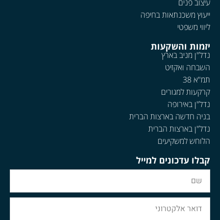
עיצוב פנים
ייעוץ משכנתאות בחיפה
ליווי משפטי
יזמות והשקעות
נדל"ן מניב בארץ
השבחה ואקזיט
תמ"א 38
קרקעות למגורים
נדל"ן באירופה
בניה חדשה בארצות הברית
נדל"ן בארצות הברית
הלוחש למשקיעים
קבלו עדכונים למייל