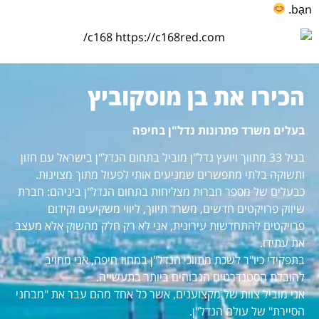
bạn.
הכירו את בן מוסקוביץ
בעלים משרד פתרונות נדל"ן בחיפה
בגיל 33 מתווך ויועץ נדל"ן מוביל בתחום הנדל"ן בישראל עם חזון
ותשוקה בלתי מתפשרים שמניעים אותי לפעול מתוך מצוינות.
כבעלים של מספר חברות מצליחות בתחום הנדל"ן ביניהם: חברת
שיווק פרויקטים חדשים, משרד תיווך, ליווי משקיעים וקידום
פרויקטים להתחדשות עירונית, אני לא רק חלק מהשוק אלא מעצב
את עתידו.
בתפקידי כיו"ר לשכת מתווכי הנדל"ן במחוז חיפה, אני מחויב
להובלת הסטנדרטים הגבוהים ביותר בתעשייה.
אני מוביל צוות של מקצוענים, אשר כל אחד מהם עבר את "מבחני
הסיירת" של עולם הנדל"ן.