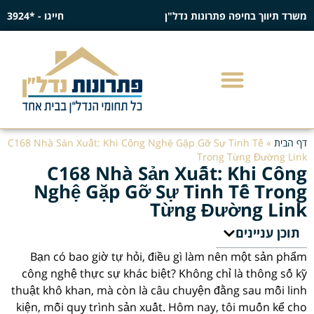
משרד תיווך בחיפה פתרונות נדל"ן
חייגו - *3924
דף הבית
»
C168 Nhà Sản Xuất: Khi Công Nghệ Gặp Gỡ Sự Tinh Tế
Trong Từng Đường Link
C168 Nhà Sản Xuất: Khi Công
Nghệ Gặp Gỡ Sự Tinh Tế Trong
Từng Đường Link
תוכן עניינים
Bạn có bao giờ tự hỏi, điều gì làm nên một sản phẩm
công nghệ thực sự khác biệt? Không chỉ là thông số kỹ
thuật khô khan, mà còn là câu chuyện đằng sau mỗi linh
kiện, mỗi quy trình sản xuất. Hôm nay, tôi muốn kể cho