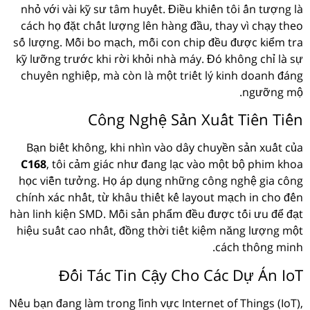
nhỏ với vài kỹ sư tâm huyết. Điều khiến tôi ấn tượng là
cách họ đặt chất lượng lên hàng đầu, thay vì chạy theo
số lượng. Mỗi bo mạch, mỗi con chip đều được kiểm tra
kỹ lưỡng trước khi rời khỏi nhà máy. Đó không chỉ là sự
chuyên nghiệp, mà còn là một triết lý kinh doanh đáng
ngưỡng mộ.
Công Nghệ Sản Xuất Tiên Tiến
Bạn biết không, khi nhìn vào dây chuyền sản xuất của
C168
, tôi cảm giác như đang lạc vào một bộ phim khoa
học viễn tưởng. Họ áp dụng những công nghệ gia công
chính xác nhất, từ khâu thiết kế layout mạch in cho đến
hàn linh kiện SMD. Mỗi sản phẩm đều được tối ưu để đạt
hiệu suất cao nhất, đồng thời tiết kiệm năng lượng một
cách thông minh.
Đối Tác Tin Cậy Cho Các Dự Án IoT
Nếu bạn đang làm trong lĩnh vực Internet of Things (IoT),