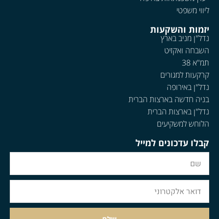
ליווי משפטי
יזמות והשקעות
נדל"ן מניב בארץ
השבחה ואקזיט
תמ"א 38
קרקעות למגורים
נדל"ן באירופה
בניה חדשה בארצות הברית
נדל"ן בארצות הברית
הלוחש למשקיעים
קבלו עדכונים למייל