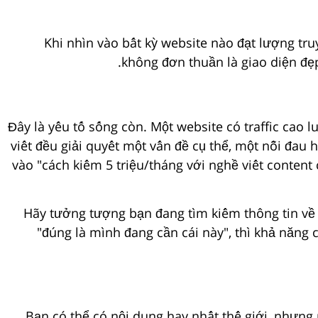
Khi nhìn vào bất kỳ website nào đạt lượng tru
không đơn thuần là giao diện đẹp
Đây là yếu tố sống còn. Một website có traffic cao 
viết đều giải quyết một vấn đề cụ thể, một nỗi đau 
vào "cách kiếm 5 triệu/tháng với nghề viết content
Hãy tưởng tượng bạn đang tìm kiếm thông tin về
"đúng là mình đang cần cái này", thì khả năng 
Bạn có thể có nội dung hay nhất thế giới, nhưng