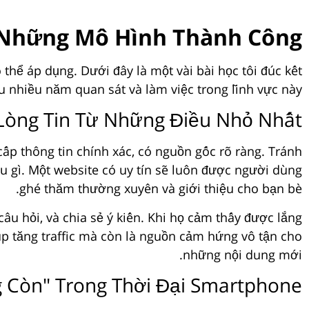
 Những Mô Hình Thành Công
hể áp dụng. Dưới đây là một vài bài học tôi đúc kết
 nhiều năm quan sát và làm việc trong lĩnh vực này.
Lòng Tin Từ Những Điều Nhỏ Nhất
cấp thông tin chính xác, có nguồn gốc rõ ràng. Tránh
iều gì. Một website có uy tín sẽ luôn được người dùng
ghé thăm thường xuyên và giới thiệu cho bạn bè.
âu hỏi, và chia sẻ ý kiến. Khi họ cảm thấy được lắng
úp tăng traffic mà còn là nguồn cảm hứng vô tận cho
những nội dung mới.
g Còn" Trong Thời Đại Smartphone