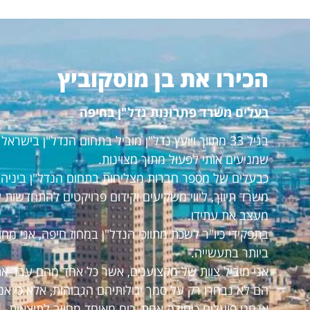
הכירו את בן מוסקוביץ
בעלים משרד פתרונות נדל"ן בחיפה
בגיל 33 מתווך ויועץ נדל"ן מוביל בתחום הנדל"ן ביש
שמניעים אותי לפעול מתוך מצוינות.
כבעלים של מספר חברות מצליחות בתחום הנדל"ן ביניהם:
משרד תיווך, ליווי משקיעים וקידום פרויקטים להתחדשות 
מעצב את עתידו.
בתפקידי כיו"ר לשכת מתווכי הנדל"ן במחוז חיפה, אני מ
ביותר בתעשייה.
אני מוביל צוות של מקצוענים, אשר כל אחד מהם עבר את
הם לא נבחרו רק על סמך יכולותיהם הגבוהות, אלא כי אנ
אנחנו פועלים כיחידה אחת, כוח מאוחד מחויב לתוצאות.