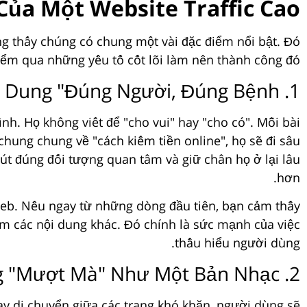
Của Một Website Traffic Cao
ờng thấy chúng có chung một vài đặc điểm nổi bật. Đó
điểm qua những yếu tố cốt lõi làm nên thành công đó.
1. Nội Dung "Đúng Người, Đúng Bệnh"
nh. Họ không viết để "cho vui" hay "cho có". Mỗi bài
chung chung về "cách kiếm tiền online", họ sẽ đi sâu
hút đúng đối tượng quan tâm và giữ chân họ ở lại lâu
hơn.
web. Nếu ngay từ những dòng đầu tiên, bạn cảm thấy
êm các nội dung khác. Đó chính là sức mạnh của việc
thấu hiểu người dùng.
2. Trải Nghiệm Người Dùng "Mượt Mà" Như Một Bản Nhạc
ay di chuyển giữa các trang khó khăn, người dùng sẽ