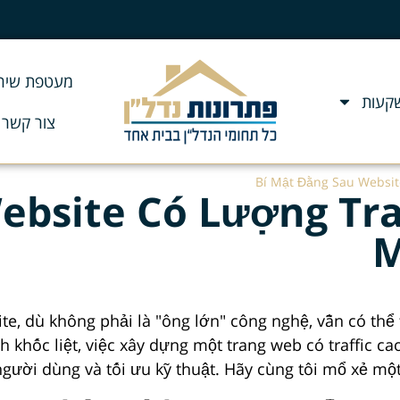
מעטפת שירו
שקעות
צור קשר
Bí Mật Đằng Sau Websit
ebsite Có Lượng Traf
M
te, dù không phải là "ông lớn" công nghệ, vẫn có thể 
nh khốc liệt, việc xây dựng một trang web có traffic 
ười dùng và tối ưu kỹ thuật. Hãy cùng tôi mổ xẻ một c