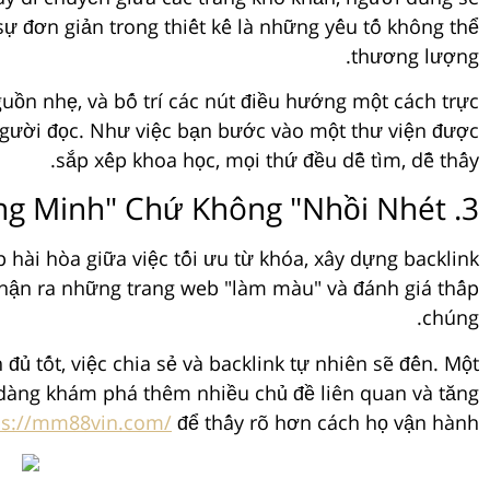
à sự đơn giản trong thiết kế là những yếu tố không thể
thương lượng.
uồn nhẹ, và bố trí các nút điều hướng một cách trực
 người đọc. Như việc bạn bước vào một thư viện được
sắp xếp khoa học, mọi thứ đều dễ tìm, dễ thấy.
3. Chiến Lược SEO "Thông Minh" Chứ Không "Nhồi Nhét"
 hài hòa giữa việc tối ưu từ khóa, xây dựng backlink
 nhận ra những trang web "làm màu" và đánh giá thấp
chúng.
đủ tốt, việc chia sẻ và backlink tự nhiên sẽ đến. Một
ễ dàng khám phá thêm nhiều chủ đề liên quan và tăng
ps://mm88vin.com/
để thấy rõ hơn cách họ vận hành.