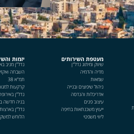
מעטפת השירותים
יזמות והש
שיווק ומיתוג נדל"ן
נדל"ן מניב בא
מדיה והדמיה
השבחה ואקזי
שמאות
תמ"א 38
ניהול שיפוצים ובנייה
קרקעות למגור
אדריכלות והנדסה
נדל"ן באירופה
עיצוב פנים
בניה חדשה ב
ת
ייעוץ משכנתאות בחיפה
נדל"ן בארצות
ליווי משפטי
הלוחש למשקי