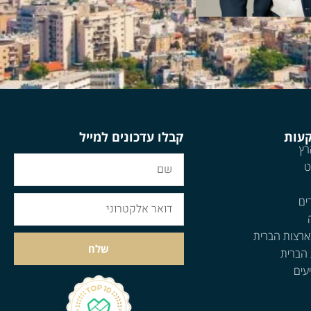
קעות
קבלו עדכונים למייל
רץ
ט
ים
ארצות הברית
שלח
 הברית
עים