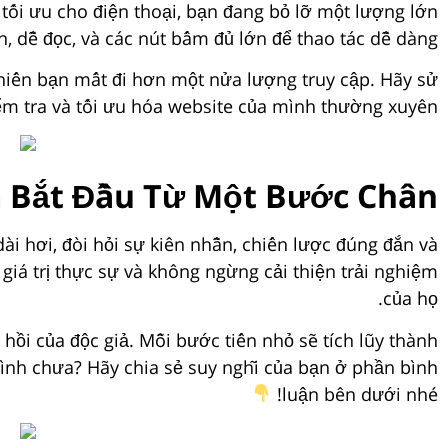
 tối ưu cho điện thoại, bạn đang bỏ lỡ một lượng lớn
, dễ đọc, và các nút bấm đủ lớn để thao tác dễ dàng.
 khiến bạn mất đi hơn một nửa lượng truy cập. Hãy sử
m tra và tối ưu hóa website của mình thường xuyên.
m Bắt Đầu Từ Một Bước Chân
i hơi, đòi hỏi sự kiên nhẫn, chiến lược đúng đắn và
iá trị thực sự và không ngừng cải thiện trải nghiệm
của họ.
 hồi của độc giả. Mỗi bước tiến nhỏ sẽ tích lũy thành
mình chưa? Hãy chia sẻ suy nghĩ của bạn ở phần bình
luận bên dưới nhé!