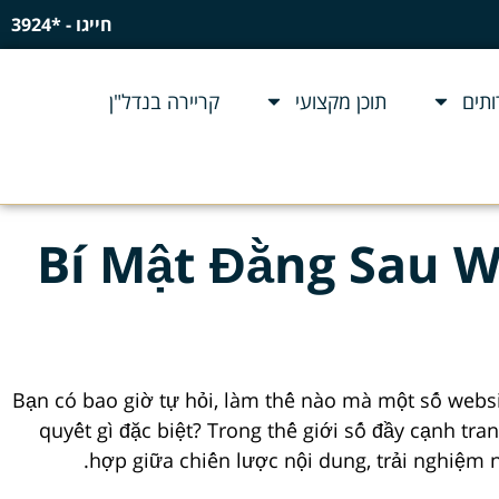
חייגו - *3924
תים
תוכן מקצועי
קריירה בנדל"ן
Bí Mật Đằng Sau W
Bạn có bao giờ tự hỏi, làm thế nào mà một số websi
quyết gì đặc biệt? Trong thế giới số đầy cạnh tra
hợp giữa chiến lược nội dung, trải nghiệm ng