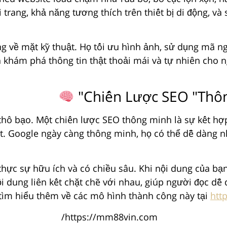
i trang, khả năng tương thích trên thiết bị di động, v
ng về mặt kỹ thuật. Họ tối ưu hình ảnh, sử dụng mã ng
nh khám phá thông tin thật thoải mái và tự nhiên cho
thô bạo. Một chiến lược SEO thông minh là sự kết hợp
tốt. Google ngày càng thông minh, họ có thể dễ dàng
thực sự hữu ích và có chiều sâu. Khi nội dung của bạn 
ội dung liên kết chặt chẽ với nhau, giúp người đọc d
ể tìm hiểu thêm về các mô hình thành công này tại
htt