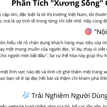
Phân Tích "Xương Sống" 
y cập lớn, đặc biệt là từ thị trường Việt Nam, tôi thư
, mà là sự tinh tế trong từng chi tiết nhỏ. Hãy cùng 
luôn hiểu rất rõ chân dung khách hàng mục tiêu của mì
hay một mong muốn của người đọc. Ví dụ, thay vì viết 
 cho người mới bắt đầu". Sự cụ thể hóa này giúp thu 
 một lĩnh vực nào đó và tình cờ ghé thăm một trang 
cao bạn sẽ ở lại đọc hết bài và thậm chí khám phá th
 nếu website load chậm như rùa bò, bố cục lộn xộn, h