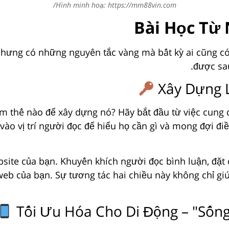
Hình minh hoạ: https://mm88vin.com/
Bài Học Từ
ưng có những nguyên tắc vàng mà bất kỳ ai cũng có t
được sau
Xây Dựng 
Làm thế nào để xây dựng nó? Hãy bắt đầu từ việc cung 
 vào vị trí người đọc để hiểu họ cần gì và mong đợi đ
ite của bạn. Khuyến khích người đọc bình luận, đặt c
web của bạn. Sự tương tác hai chiều này không chỉ gi
Tối Ưu Hóa Cho Di Động – "Sốn