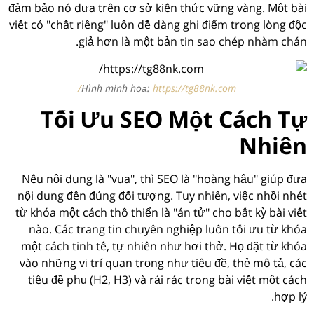
đảm bảo nó dựa trên cơ sở kiến thức vững vàng. Một bài
viết có "chất riêng" luôn dễ dàng ghi điểm trong lòng độc
giả hơn là một bản tin sao chép nhàm chán.
Hình minh hoạ:
https://tg88nk.com/
Tối Ưu SEO Một Cách Tự
Nhiên
Nếu nội dung là "vua", thì SEO là "hoàng hậu" giúp đưa
nội dung đến đúng đối tượng. Tuy nhiên, việc nhồi nhét
từ khóa một cách thô thiển là "án tử" cho bất kỳ bài viết
nào. Các trang tin chuyên nghiệp luôn tối ưu từ khóa
một cách tinh tế, tự nhiên như hơi thở. Họ đặt từ khóa
vào những vị trí quan trọng như tiêu đề, thẻ mô tả, các
tiêu đề phụ (H2, H3) và rải rác trong bài viết một cách
hợp lý.