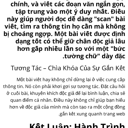
chính, và viết các đoạn văn ngắn gọn,
tập trung vào một ý duy nhất. Điều
này giúp người đọc dễ dàng "scan" bài
viết, tìm ra thông tin họ cần mà không
bị choáng ngợp. Một bài viết được định
dạng tốt có thể giữ chân độc giả lâu
hơn gấp nhiều lần so với một "bức
tường chữ" dày đặc.
Tương Tác – Chìa Khóa Của Sự Gắn Kết
Một bài viết hay không chỉ dừng lại ở việc cung cấp
thông tin. Nó còn phải khơi gợi sự tương tác. Đặt câu hỏi
ở cuối bài, khuyến khích độc giả để lại bình luận, chia sẻ
quan điểm cá nhân. Điều này không chỉ giúp bạn hiểu
hơn về độc giả của mình mà còn tạo ra một cộng đồng
gắn kết xung quanh trang web.
Kết Luận: Hành Trình