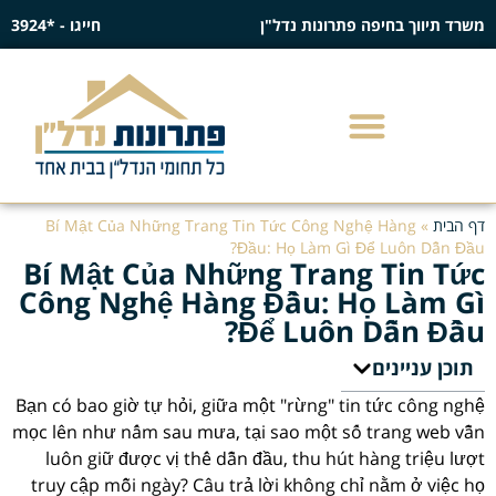
משרד תיווך בחיפה פתרונות נדל"ן
חייגו - *3924
דף הבית
»
Bí Mật Của Những Trang Tin Tức Công Nghệ Hàng
Đầu: Họ Làm Gì Để Luôn Dẫn Đầu?
Bí Mật Của Những Trang Tin Tức
Công Nghệ Hàng Đầu: Họ Làm Gì
Để Luôn Dẫn Đầu?
תוכן עניינים
Bạn có bao giờ tự hỏi, giữa một "rừng" tin tức công nghệ
mọc lên như nấm sau mưa, tại sao một số trang web vẫn
luôn giữ được vị thế dẫn đầu, thu hút hàng triệu lượt
truy cập mỗi ngày? Câu trả lời không chỉ nằm ở việc họ