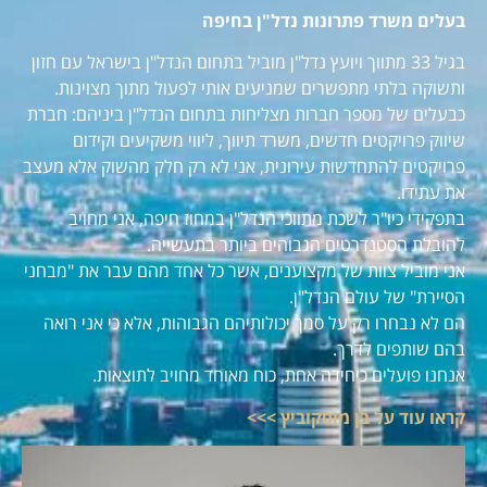
בעלים משרד פתרונות נדל"ן בחיפה
בגיל 33 מתווך ויועץ נדל"ן מוביל בתחום הנדל"ן בישראל עם חזון
ותשוקה בלתי מתפשרים שמניעים אותי לפעול מתוך מצוינות.
כבעלים של מספר חברות מצליחות בתחום הנדל"ן ביניהם: חברת
שיווק פרויקטים חדשים, משרד תיווך, ליווי משקיעים וקידום
פרויקטים להתחדשות עירונית, אני לא רק חלק מהשוק אלא מעצב
את עתידו.
בתפקידי כיו"ר לשכת מתווכי הנדל"ן במחוז חיפה, אני מחויב
להובלת הסטנדרטים הגבוהים ביותר בתעשייה.
אני מוביל צוות של מקצוענים, אשר כל אחד מהם עבר את "מבחני
הסיירת" של עולם הנדל"ן.
הם לא נבחרו רק על סמך יכולותיהם הגבוהות, אלא כי אני רואה
בהם שותפים לדרך.
אנחנו פועלים כיחידה אחת, כוח מאוחד מחויב לתוצאות.
קראו עוד על בן מוסקוביץ >>>