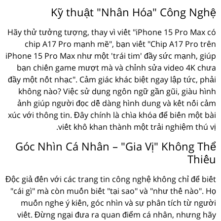
Kỹ thuật "Nhân Hóa" Công Nghệ
Hãy thử tưởng tượng, thay vì viết "iPhone 15 Pro Max có
chip A17 Pro mạnh mẽ", bạn viết "Chip A17 Pro trên
iPhone 15 Pro Max như một 'trái tim' đầy sức mạnh, giúp
bạn chiến game mượt mà và chỉnh sửa video 4K chưa
đầy một nốt nhạc". Cảm giác khác biệt ngay lập tức, phải
không nào? Việc sử dụng ngôn ngữ gần gũi, giàu hình
ảnh giúp người đọc dễ dàng hình dung và kết nối cảm
xúc với thông tin. Đây chính là chìa khóa để biến một bài
viết khô khan thành một trải nghiệm thú vị.
Góc Nhìn Cá Nhân – "Gia Vị" Không Thể
Thiếu
Độc giả đến với các trang tin công nghệ không chỉ để biết
"cái gì" mà còn muốn biết "tại sao" và "như thế nào". Họ
muốn nghe ý kiến, góc nhìn và sự phân tích từ người
viết. Đừng ngại đưa ra quan điểm cá nhân, nhưng hãy