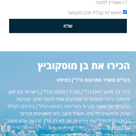
מעוניין למכור
מאשר/ת קבלת תוכן מקצועי
שלח
הכירו את בן מוסקוביץ
בעלים משרד פתרונות נדל"ן בחיפה
בגיל 33 מתווך ויועץ נדל"ן מוביל בתחום הנדל"ן בישראל עם חזון
ותשוקה בלתי מתפשרים שמניעים אותי לפעול מתוך מצוינות.
כבעלים של מספר חברות מצליחות בתחום הנדל"ן ביניהם: חברת
שיווק פרויקטים חדשים, משרד תיווך, ליווי משקיעים וקידום
פרויקטים להתחדשות עירונית, אני לא רק חלק מהשוק אלא מעצב
את עתידו.
בתפקידי כיו"ר לשכת מתווכי הנדל"ן במחוז חיפה, אני מחויב