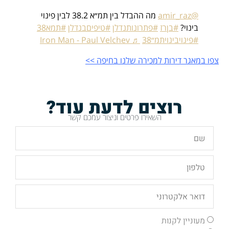
@amir_raz
מה ההבדל בין תמ״א 38.2 לבין פינוי
בינוי?
#בןרז
#פתרונותנדלן
#טיפיםבנדלן
#תמא38
#פינויבינויתמ״38
♬ Iron Man - Paul Velchev
צפו במאגר דירות למכירה שלנו בחיפה >>
רוצים לדעת עוד?
השאירו פרטים וניצור עמכם קשר
מעוניין לקנות