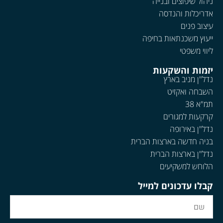
ניהול שיפוצים ובנייה
אדריכלות והנדסה
עיצוב פנים
ייעוץ משכנתאות בחיפה
ליווי משפטי
יזמות והשקעות
נדל"ן מניב בארץ
השבחה ואקזיט
תמ"א 38
קרקעות למגורים
נדל"ן באירופה
בניה חדשה בארצות הברית
נדל"ן בארצות הברית
הלוחש למשקיעים
קבלו עדכונים למייל