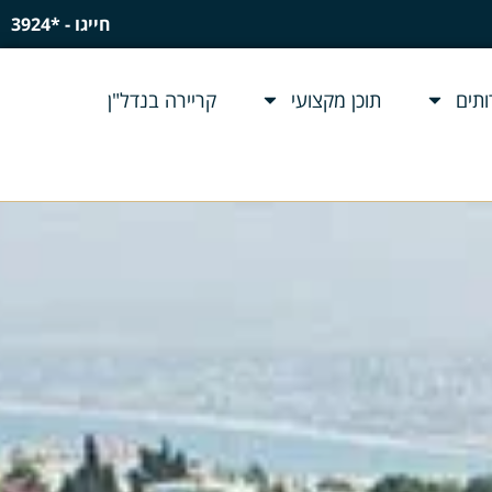
חייגו - *3924
תים
תוכן מקצועי
קריירה בנדל"ן