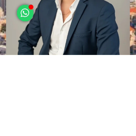
*3924
info@rs-nadlan.co.il
שדרות מוריה 52, חיפה
מפת אתר