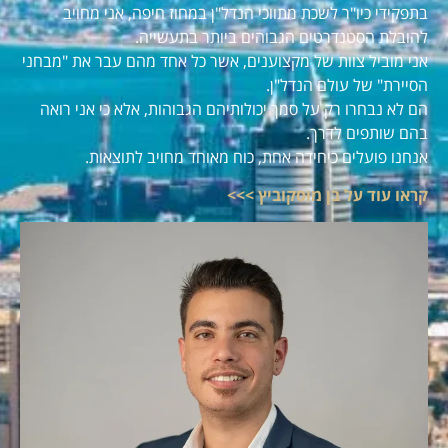
בתפקידי כיו"ר לשכת מתווכי הנדל"ן במחוז חיפה, אני מחויב
להובלת הסטנדרטים הגבוהים ביותר בתעשייה.
אני מוביל צוות של מקצוענים, אשר כל אחד מהם עבר את "מבחני
הסיירת" של עולם הנדל"ן.
הם לא נבחרו רק על סמך יכולותיהם הגבוהות, אלא כי אני רואה
בהם שותפים לדרך.
אנחנו פועלים כיחידה אחת, כוח מאוחד מחויב לתוצאות.
קראו עוד על בן מוסקוביץ >>>