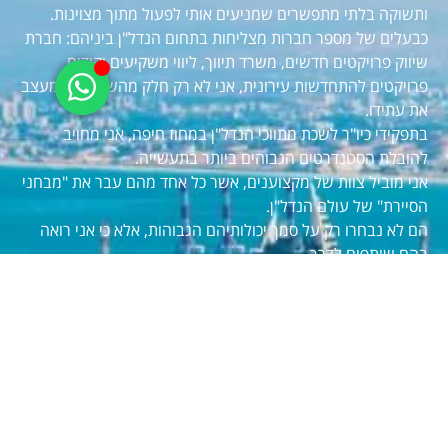
ותשוקה בלתי מתפשרים שמניעים אותי לפעול מתוך מצוינות.
כבעלים של מספר חברות מצליחות בתחום הנדל"ן ביניהם: חברת
שיווק פרויקטים חדשים, משרד תיווך, ליווי משקיעים וקידום
פרויקטים להתחדשות עירונית, אני לא רק חלק מהשוק אלא מעצב
את עתידו.
בתפקידי כיו"ר לשכת מתווכי הנדל"ן במחוז חיפה, אני מחויב
להובלת הסטנדרטים הגבוהים ביותר בתעשייה.
אני מוביל צוות של מקצוענים, אשר כל אחד מהם עבר את "מבחני
הסיירת" של עולם הנדל"ן.
הם לא נבחרו רק על סמך יכולותיהם הגבוהות, אלא כי אני רואה
בהם שותפים לדרך.
אנחנו פועלים כיחידה אחת, כוח מאוחד מחויב לתוצאות.
קראו עוד על בן מוסקוביץ >>>