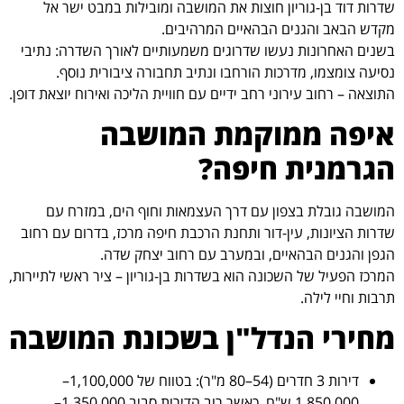
שדרות דוד בן-גוריון חוצות את המושבה ומובילות במבט ישר אל
מקדש הבאב והגנים הבהאיים המרהיבים.
בשנים האחרונות נעשו שדרוגים משמעותיים לאורך השדרה: נתיבי
נסיעה צומצמו, מדרכות הורחבו ונתיב תחבורה ציבורית נוסף.
התוצאה – רחוב עירוני רחב ידיים עם חוויית הליכה ואירוח יוצאת דופן.
איפה ממוקמת המושבה
הגרמנית חיפה?
המושבה גובלת בצפון עם דרך העצמאות וחוף הים, במזרח עם
שדרות הציונות, עין-דור ותחנת הרכבת חיפה מרכז, בדרום עם רחוב
הגפן והגנים הבהאיים, ובמערב עם רחוב יצחק שדה.
המרכז הפעיל של השכונה הוא בשדרות בן-גוריון – ציר ראשי לתיירות,
תרבות וחיי לילה.
מחירי הנדל"ן בשכונת המושבה
דירות 3 חדרים (54–80 מ"ר): בטווח של 1,100,000–
1,850,000 ש"ח, כאשר רוב הדירות סביב 1,350,000–