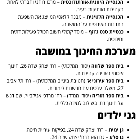
הכנסייה היוונית-אורתודוכסית
– מרכז רוחני וחברתי לאחת
הקהילות הוותיקות בעיר.
הכנסייה הלטינית
– מבנה קלאסי המייצג את השפעת
התרבות האירופית על המושבה.
כנסיית סנט ג'וזף
– מוסד קתולי חשוב הכולל פעילות דתית
וחינוכית.
מערכת החינוך במושבה
בית ספר שלווה
(יסודי ממלכתי) – רח' יצחק שדה 26. חינוך
איכותי באווירה קהילתית.
בית ספר עירוני א'
(חטיבת ביניים ממלכתית) – רח' תל אביב
27. משלב ערכים עם חדשנות לימודית.
בית ספר מוריה
(יסודי ממ"ד) – רח' מרדכי אנילביץ'. שם דגש
על חינוך דתי בשילוב למידה כללית.
גני ילדים
גן ימית
– רח' יצחק שדה 24, בפיקוח עיריית חיפה.
גן סלע
– גם הוא ברח' יצחק שדה 24.