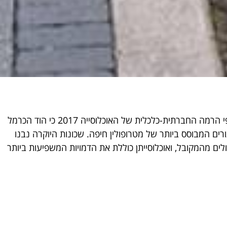
היא שכונה שהוקמה החל משנות ה-60 של המאה ה-20. הלשכה המרכזית לסטטיסטיקה קבעה באפיון יחידות גאוגרפיות וסיווגן לפי הרמה החברתית-כלכלית של האוכלוסייה 2017 כי הוד הכרמל
ם המבוסס ביותר של מטרופולין חיפה. שכונות היוקרה נבנו
ים מהמקובל, ואוכלוסייתן כוללת את הדמויות המשפיעות ביותר