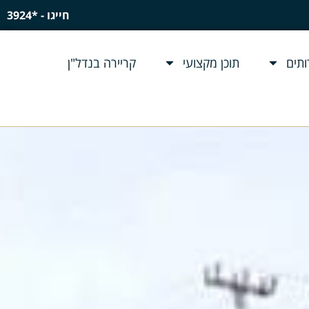
חייגו - *3924
תים
תוכן מקצועי
קריירה בנדל"ן