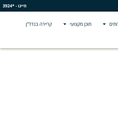
חייגו - *3924
תים
תוכן מקצועי
קריירה בנדל"ן