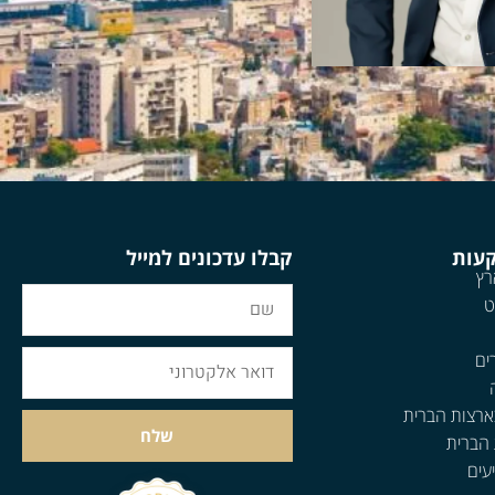
קעות
קבלו עדכונים למייל
רץ
ט
ים
ארצות הברית
שלח
 הברית
עים