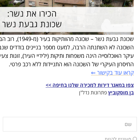
שכונת גבעת נשר – שכונה מהוותיקות בעיר (מ-1949), רוב הבתים באזור נבנו כדו-משפחתים/פרטיים והשאר בניינים של 4-6 דיירים.
השכונה לא השתנתה הרבה, למעט מספר בניינים בודדים שנבנו ב-30 שנה האחרונים כגון ברחוב מעפילים ומס בניינים ברחוב
עיקר האוכלוסייה הינה משפחות ותיקות (ילידיי העיר), זוגות צעיר
החיסרון העיקרי של השכונה הוא התניידות ללא רכב פרטי.
קראו עוד בקישור ⇐
צפו במאגר דירות למכירה שלנו בחיפה >>
בן מוסקוביץ
פתרונות נדל"ן
מעוניין לקנות