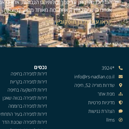
הם לא נבחרו רק על סמך יכולותיהם הגבוהות, אלא כי אנ
אנחנו פועלים כיחידה אחת, כוח מאוחד מחויב לתוצאות.
קראו עוד על בן מוסקוביץ >>>
נכסים
*3924
דירות למכירה בחיפה
info@rs-nadlan.co.il
דירות למכירה בקריות
שדרות מוריה 52, חיפה
דירות להשקעה בחיפה
מפת אתר
דירות למכירה בנווה שאנן
מדיניות פרטיות
דירות למכירה ברוממה
הצהרת נגישות
דירות למכירה בעיר התחתי
llms
דירות למכירה שכונת הדר