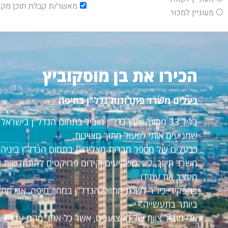
מאשר/ת קבלת תוכן מקצ
מעוניין למכור
הכירו את בן מוסקוביץ
בעלים משרד פתרונות נדל"ן בחיפה
בגיל 33 מתווך ויועץ נדל"ן מוביל בתחום הנדל"ן ביש
שמניעים אותי לפעול מתוך מצוינות.
כבעלים של מספר חברות מצליחות בתחום הנדל"ן ביניהם:
משרד תיווך, ליווי משקיעים וקידום פרויקטים להתחדשות 
מעצב את עתידו.
בתפקידי כיו"ר לשכת מתווכי הנדל"ן במחוז חיפה, אני מ
ביותר בתעשייה.
אני מוביל צוות של מקצוענים, אשר כל אחד מהם עבר את