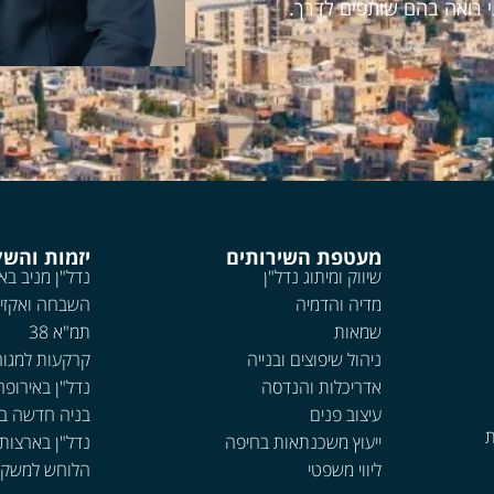
י רואה בהם שותפים לדרך.
מעטפת השירותים
יזמות והש
שיווק ומיתוג נדל"ן
נדל"ן מניב בא
מדיה והדמיה
השבחה ואקזי
שמאות
תמ"א 38
ניהול שיפוצים ובנייה
קרקעות למגור
אדריכלות והנדסה
נדל"ן באירופה
עיצוב פנים
בניה חדשה ב
ת
ייעוץ משכנתאות בחיפה
נדל"ן בארצות
ליווי משפטי
הלוחש למשקי