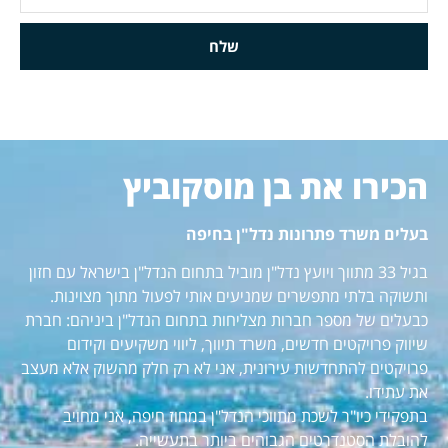
שלח
הכירו את בן מוסקוביץ
בעלים משרד פתרונות נדל"ן בחיפה
בגיל 33 מתווך ויועץ נדל"ן מוביל בתחום הנדל"ן בישראל עם חזון
ותשוקה בלתי מתפשרים שמניעים אותי לפעול מתוך מצוינות.
כבעלים של מספר חברות מצליחות בתחום הנדל"ן ביניהם: חברת
שיווק פרויקטים חדשים, משרד תיווך, ליווי משקיעים וקידום
פרויקטים להתחדשות עירונית, אני לא רק חלק מהשוק אלא מעצב
את עתידו.
בתפקידי כיו"ר לשכת מתווכי הנדל"ן במחוז חיפה, אני מחויב
להובלת הסטנדרטים הגבוהים ביותר בתעשייה.