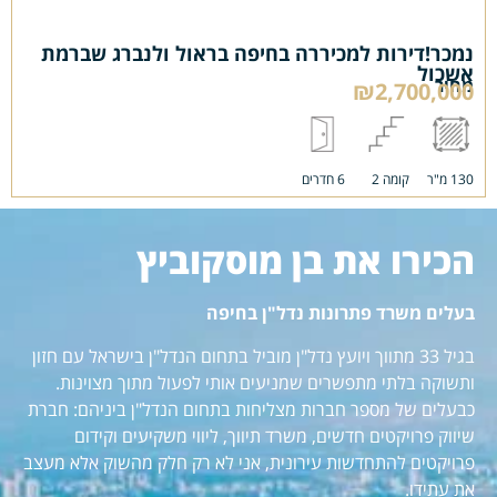
נמכר!דירות למכיררה בחיפה בראול ולנברג שברמת
אשכול
מחיר
₪2,700,000
130 מ"ר
קומה 2
6 חדרים
הכירו את בן מוסקוביץ
בעלים משרד פתרונות נדל"ן בחיפה
בגיל 33 מתווך ויועץ נדל"ן מוביל בתחום הנדל"ן בישראל עם חזון
ותשוקה בלתי מתפשרים שמניעים אותי לפעול מתוך מצוינות.
כבעלים של מספר חברות מצליחות בתחום הנדל"ן ביניהם: חברת
שיווק פרויקטים חדשים, משרד תיווך, ליווי משקיעים וקידום
פרויקטים להתחדשות עירונית, אני לא רק חלק מהשוק אלא מעצב
את עתידו.