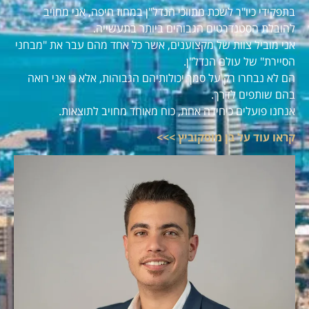
בתפקידי כיו"ר לשכת מתווכי הנדל"ן במחוז חיפה, אני מחויב
להובלת הסטנדרטים הגבוהים ביותר בתעשייה.
אני מוביל צוות של מקצוענים, אשר כל אחד מהם עבר את "מבחני
הסיירת" של עולם הנדל"ן.
הם לא נבחרו רק על סמך יכולותיהם הגבוהות, אלא כי אני רואה
בהם שותפים לדרך.
אנחנו פועלים כיחידה אחת, כוח מאוחד מחויב לתוצאות.
קראו עוד על בן מוסקוביץ >>>