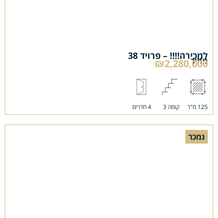
למכירה!!!! – פרויד 38
מחיר
₪2,280,000
125 מ"ר
קומה 3
4 חדרים
נמכר