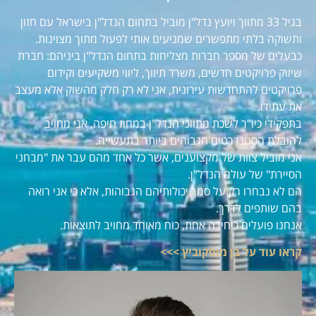
בגיל 33 מתווך ויועץ נדל"ן מוביל בתחום הנדל"ן בישראל עם חזון
ותשוקה בלתי מתפשרים שמניעים אותי לפעול מתוך מצוינות.
כבעלים של מספר חברות מצליחות בתחום הנדל"ן ביניהם: חברת
שיווק פרויקטים חדשים, משרד תיווך, ליווי משקיעים וקידום
פרויקטים להתחדשות עירונית, אני לא רק חלק מהשוק אלא מעצב
את עתידו.
בתפקידי כיו"ר לשכת מתווכי הנדל"ן במחוז חיפה, אני מחויב
להובלת הסטנדרטים הגבוהים ביותר בתעשייה.
אני מוביל צוות של מקצוענים, אשר כל אחד מהם עבר את "מבחני
הסיירת" של עולם הנדל"ן.
הם לא נבחרו רק על סמך יכולותיהם הגבוהות, אלא כי אני רואה
בהם שותפים לדרך.
אנחנו פועלים כיחידה אחת, כוח מאוחד מחויב לתוצאות.
קראו עוד על בן מוסקוביץ >>>