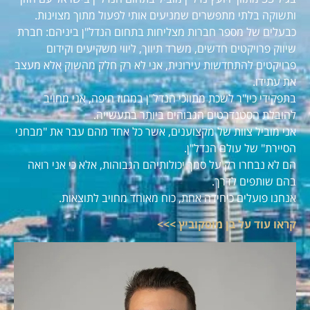
ותשוקה בלתי מתפשרים שמניעים אותי לפעול מתוך מצוינות.
כבעלים של מספר חברות מצליחות בתחום הנדל"ן ביניהם: חברת
שיווק פרויקטים חדשים, משרד תיווך, ליווי משקיעים וקידום
פרויקטים להתחדשות עירונית, אני לא רק חלק מהשוק אלא מעצב
את עתידו.
בתפקידי כיו"ר לשכת מתווכי הנדל"ן במחוז חיפה, אני מחויב
להובלת הסטנדרטים הגבוהים ביותר בתעשייה.
אני מוביל צוות של מקצוענים, אשר כל אחד מהם עבר את "מבחני
הסיירת" של עולם הנדל"ן.
הם לא נבחרו רק על סמך יכולותיהם הגבוהות, אלא כי אני רואה
בהם שותפים לדרך.
אנחנו פועלים כיחידה אחת, כוח מאוחד מחויב לתוצאות.
קראו עוד על בן מוסקוביץ >>>