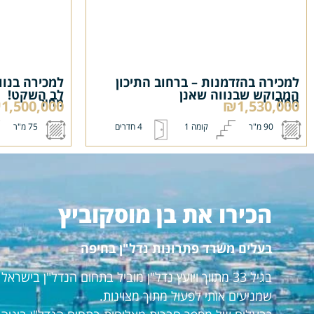
למכירה בהזדמנות – ברחוב התיכון
למכירה בנוו
המבוקש שבנווה שאנן
לב השקט!
מחיר
מחיר
1,500,000
₪1,530,000
90 מ"ר
קומה 1
4 חדרים
75 מ"ר
הכירו את בן מוסקוביץ
בעלים משרד פתרונות נדל"ן בחיפה
בגיל 33 מתווך ויועץ נדל"ן מוביל בתחום הנדל"ן ביש
שמניעים אותי לפעול מתוך מצוינות.