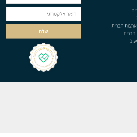
ים
ארצות הברית
שלח
 הברית
עים