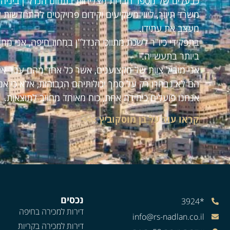
כבעלים של מספר חברות מצליחות בתחום הנדל"ן ביניהם:
משרד תיווך, ליווי משקיעים וקידום פרויקטים להתחדשות 
מעצב את עתידו.
בתפקידי כיו"ר לשכת מתווכי הנדל"ן במחוז חיפה, אני מ
ביותר בתעשייה.
אני מוביל צוות של מקצוענים, אשר כל אחד מהם עבר את
הם לא נבחרו רק על סמך יכולותיהם הגבוהות, אלא כי אנ
אנחנו פועלים כיחידה אחת, כוח מאוחד מחויב לתוצאות.
קראו עוד על בן מוסקוביץ >>>
נכסים
*3924
דירות למכירה בחיפה
info@rs-nadlan.co.il
דירות למכירה בקריות