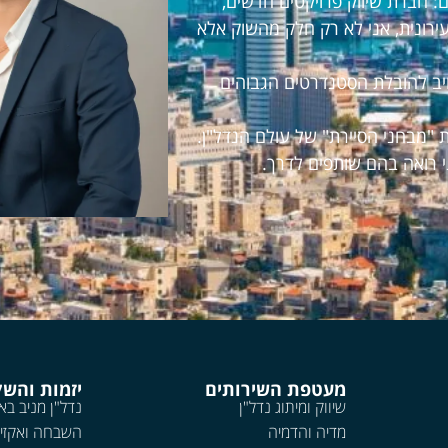
 חברת שיווק פרויקטים חדשים,
עירונית, אני לא רק חלק מהשוק אלא
חויב להובלת הסטנדרטים הגבוהים
 "מבחני הסיירת" של עולם הנדל"ן.
י רואה בהם שותפים לדרך.
מעטפת השירותים
יזמות והש
שיווק ומיתוג נדל"ן
נדל"ן מניב בא
מדיה והדמיה
השבחה ואקזי