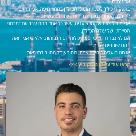
את עתידו.
בתפקידי כיו"ר לשכת מתווכי הנדל"ן במחוז חיפה, אני מחויב
להובלת הסטנדרטים הגבוהים ביותר בתעשייה.
אני מוביל צוות של מקצוענים, אשר כל אחד מהם עבר את "מבחני
הסיירת" של עולם הנדל"ן.
הם לא נבחרו רק על סמך יכולותיהם הגבוהות, אלא כי אני רואה
בהם שותפים לדרך.
אנחנו פועלים כיחידה אחת, כוח מאוחד מחויב לתוצאות.
קראו עוד על בן מוסקוביץ >>>