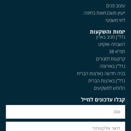
עיצוב פנים
ייעוץ משכנתאות בחיפה
ליווי משפטי
יזמות והשקעות
נדל"ן מניב בארץ
השבחה ואקזיט
תמ"א 38
קרקעות למגורים
נדל"ן באירופה
בניה חדשה בארצות הברית
נדל"ן בארצות הברית
הלוחש למשקיעים
קבלו עדכונים למייל