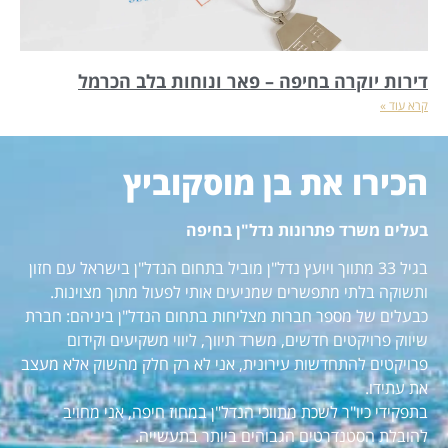
דירות יוקרה בחיפה – פאר ונוחות בלב הכרמל
קרא עוד »
הכירו את בן מוסקוביץ
בעלים משרד פתרונות נדל"ן בחיפה
בגיל 33 מתווך ויועץ נדל"ן מוביל בתחום הנדל"ן בישראל עם חזון
ותשוקה בלתי מתפשרים שמניעים אותי לפעול מתוך מצוינות.
כבעלים של מספר חברות מצליחות בתחום הנדל"ן ביניהם: חברת
שיווק פרויקטים חדשים, משרד תיווך, ליווי משקיעים וקידום
פרויקטים להתחדשות עירונית, אני לא רק חלק מהשוק אלא מעצב
את עתידו.
בתפקידי כיו"ר לשכת מתווכי הנדל"ן במחוז חיפה, אני מחויב
להובלת הסטנדרטים הגבוהים ביותר בתעשייה.