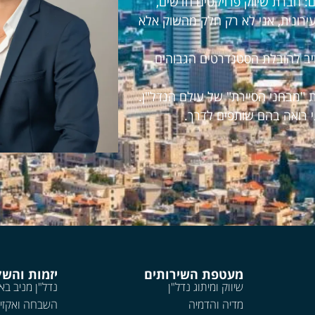
 חברת שיווק פרויקטים חדשים,
עירונית, אני לא רק חלק מהשוק אלא
חויב להובלת הסטנדרטים הגבוהים
 "מבחני הסיירת" של עולם הנדל"ן.
י רואה בהם שותפים לדרך.
מעטפת השירותים
יזמות והש
שיווק ומיתוג נדל"ן
נדל"ן מניב בא
מדיה והדמיה
השבחה ואקזי