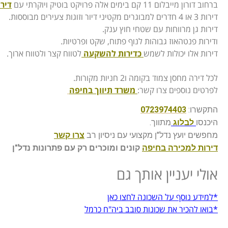
ברחוב דורון מייבלום 11 קם בימים אלה פרויקט בוטיק ויוקרתי עם
דיר
דירות 3 או 4 חדרים למבוגרים מקטיני דיור וזוגות צעירים מבוססות.
דירות גן מרווחות עם שטחי חוץ ענק.
ודירות פנטהאוז גבוהות לנוף פתוח, שקט ופרטיות.
דירות אלו יכולות לשמש
כדירות להשקעה
לטווח קצר ולטווח ארוך.
לכל דירה מחסן צמוד בקומה ו2 חניות מקורות.
לפרטים נוספים צרו קשר:
משרד תיווך בחיפה
התקשרו:
0723974403
היכנסו
לבלוג
מתווך.
מחפשים יועץ נדל"ן מקצועי עם ניסיון רב
צרו קשר
דירות
למכירה בחיפה
קונים ומוכרים רק עם פתרונות נדל"ן
אולי יעניין אותך גם
*למידע נוסף על השכונה לחצו כאן
*בואו להכיר את שכונות סובב ביה"ח כרמל