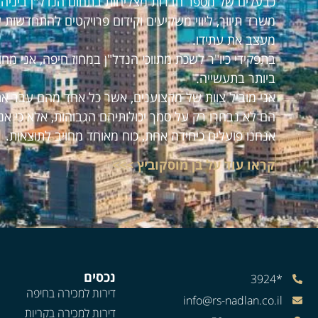
כבעלים של מספר חברות מצליחות בתחום הנדל"ן ביניהם:
משרד תיווך, ליווי משקיעים וקידום פרויקטים להתחדשות 
מעצב את עתידו.
בתפקידי כיו"ר לשכת מתווכי הנדל"ן במחוז חיפה, אני מ
ביותר בתעשייה.
אני מוביל צוות של מקצוענים, אשר כל אחד מהם עבר את
הם לא נבחרו רק על סמך יכולותיהם הגבוהות, אלא כי אנ
אנחנו פועלים כיחידה אחת, כוח מאוחד מחויב לתוצאות.
קראו עוד על בן מוסקוביץ >>>
נכסים
*3924
דירות למכירה בחיפה
info@rs-nadlan.co.il
דירות למכירה בקריות