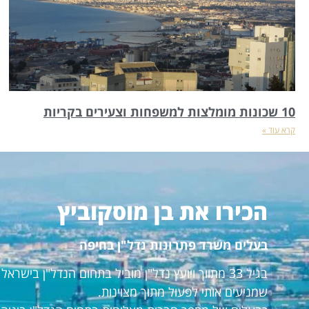
10 שכונות מומלצות למשפחות וצעירים בקריות
קרא עוד »
הכירו את בן מוסקוביץ
בעלים משרד פתרונות נדל"ן בחיפה
בגיל 33 מתווך ויועץ נדל"ן מוביל בתחום הנדל"ן ביש
שמניעים אותי לפעול מתוך מצוינות.