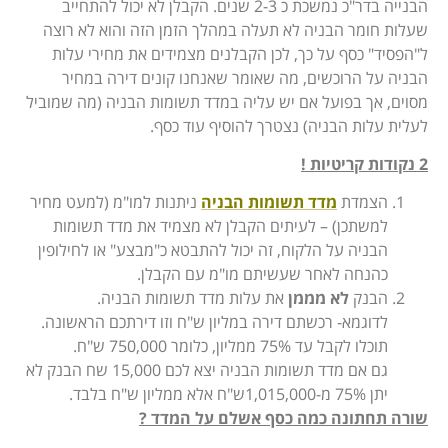
הבנייה בדר"כ נמשכת כ 2-3 שנים. הקבלן לא יכול להתחייב
שעלות חומר הבניה לא תעלה במהלך הזמן הזה והוא לא רוצה
ל"הפסיד" כסף על כך, לכן הקבלנים מצמידים את מחירי עלות
הבניה על הרוכשים, מה שאומר שאנחנו קונים דירה במחיר
מסוים, אך בפועל אם יש עליה במדד תשומות הבניה (מה שמוביל
לעלית עלות הבניה) נצטרך להוסיף עוד כסף.
2 נקודות קריטיות !
הצמדת
מדד תשומות הבניה
ניתנות למו"מ (למעט מחיר
למשתכן) – לעיתים הקבלן לא מצמיד את מדד תשומות
הבניה על הלקוח, זה יכול להתבטא כ"מבצע" או לחילופין
כהנחה לאחר שעשיתם מו"מ עם הקבלן.
הבנק
לא מממן
את עלות מדד תשומות הבניה.
לדוגמא- רכשתם דירה במליון ש"ח וזו דירתכם הראשונה.
תוכלו לקבל עד 75% ממליון, כלומר 750,000 ש"ח.
גם אם מדד תשומות הבניה יצא לכם 15,000 שח הבנק לא
יתן 75% מ-1,015,000ש"ח אלא ממליון ש"ח בלבד.
שורה תחתונה כמה כסף אשלם על המדד ?