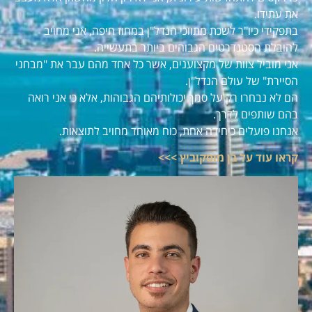
את עתידו.
בתפקידי כיו"ר לשכת מתווכי הנדל"ן במחוז חיפה, אני מחויב
להובלת הסטנדרטים הגבוהים ביותר בתעשייה.
אני מוביל צוות של מקצוענים, אשר כל אחד מהם עבר את "מבחני
הסיירת" של עולם הנדל"ן.
הם לא נבחרו רק על סמך יכולותיהם הגבוהות, אלא כי אני רואה
בהם שותפים לדרך.
אנחנו פועלים כיחידה אחת, כוח מאוחד מחויב לתוצאות.
קראו עוד על בן מוסקוביץ >>>