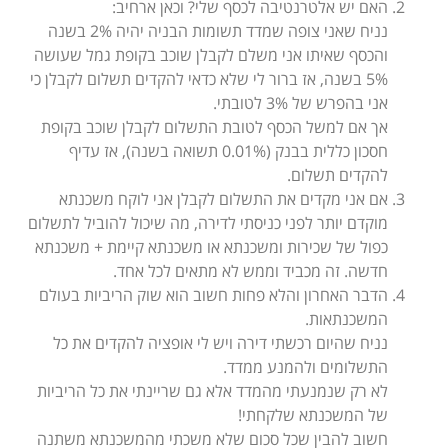
האם יש אלטרנטיבה לכסף שלי? וכאן ארחיב:
נניח שאני צופה שמדד תשומות הבניה יהיה 2% בשנה
והכסף שאיתו אני משלם לקבלן שוכב בקופת גמל שעושה
5% בשנה, אז ברור לי שלא כדאי להקדים תשלום לקבלן כי
אני בהפרש של 3% לטובתי.
אך אם למשל הכסף לטובת התשלום לקבלן שוכב בקופת
חסכון כללית בבנק (0.01% תשואה בשנה), אז עדיף
להקדים תשלום.
אם אני מקדים את התשלום לקבלן אני לוקח משכנתא
מוקדם יותר לפני כניסתי לדירה, מה שיכול להוביל לתשלום
כפול של שכירות ומשכנתא או משכנתא קיימת + משכנתא
חדשה. זה מכביד וממש לא מתאים לכל אחד.
הדבר האחרון והלא פחות חשוב הוא שוק הריביות בעולם
המשכנתאות.
נניח שהיום רכשתי דירה ויש לי אופציה להקדים את כל
התשלומים ולהמנע ממדד.
לא רק שנמנעתי מהמדד אלא גם שריינתי את כל הריביות
של המשכנתא שלקחתי!
חשוב להבין שכל סכום שלא משכתי מהמשכנתא משתנה