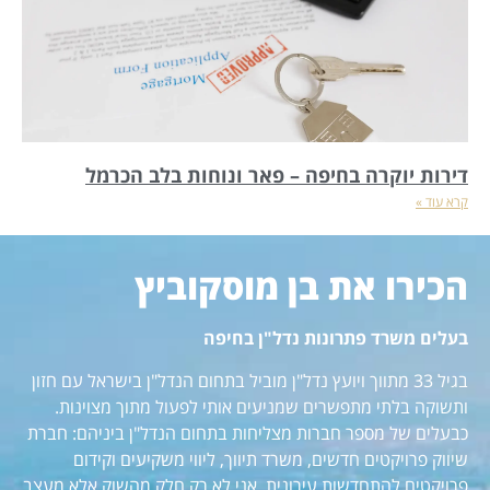
דירות יוקרה בחיפה – פאר ונוחות בלב הכרמל
קרא עוד »
הכירו את בן מוסקוביץ
בעלים משרד פתרונות נדל"ן בחיפה
בגיל 33 מתווך ויועץ נדל"ן מוביל בתחום הנדל"ן בישראל עם חזון
ותשוקה בלתי מתפשרים שמניעים אותי לפעול מתוך מצוינות.
כבעלים של מספר חברות מצליחות בתחום הנדל"ן ביניהם: חברת
שיווק פרויקטים חדשים, משרד תיווך, ליווי משקיעים וקידום
פרויקטים להתחדשות עירונית, אני לא רק חלק מהשוק אלא מעצב