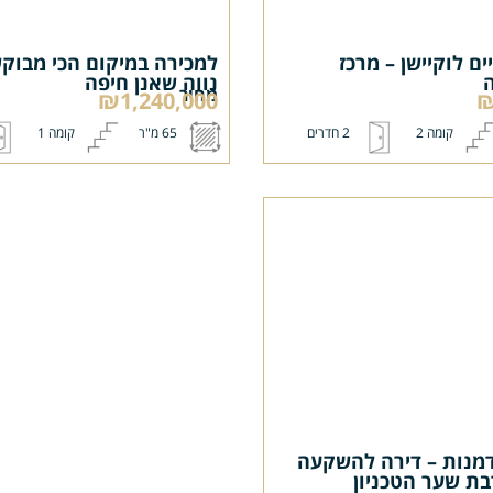
לוקיישן – מרכז
למכירה במיקום הכי מבוקש –
נווה שאנן חיפה
מחיר
₪1,240,000
קומה 2
2 חדרים
65 מ"ר
קומה 1
ות – דירה להשקעה
שער הטכניון