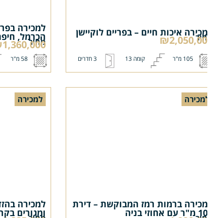
למכירה בפריים 
כירה איכות חיים – בפריים לוקיישן
הכרמל, חיפה
יר
₪2,050,0
מחיר
₪1,360,000
105 מ"ר
קומה 13
3 חדרים
58 מ"ר
מכירה
למכירה
כירה ברמות רמז המבוקשת – דירת
למכירה בהזדמנ
עם אחוזי בניה
ומגורים בקרבת 
יר
מחיר