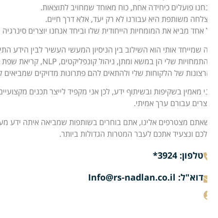
חנו פועלים כיחידה אחת, כוח מאוחד שמחויב לתוצאות.
לחה משותפת היא עבורנו לא רק יעד, אלא דרך חיים.
 אחד מביא את המומחיות הייחודית שלו וביחד אנחנו יוצרים סינרגיה 
 שמייחד אותי הוא השילוב בין הניסיון המעשי העשיר לבין הידע התיאור
ההתמחויות שלי הן במשא ומת
רצונות של הלקוחות שלי ולהתאים להם פתרונות מדויקים שמביאים לתוצ
י מאמין בשקיפות ובשיתוף ידע, לכן אני מקפיד לייצר תכנים מקצועיים –
וצרים עבורם ערך אמיתי.
אתם מצטרפים אלינו, אתם בוחרים בשותפות שמביאה איתה ידע מעמיק, נ
כם ונצעיד אתכם לעבר המטרות הגדולות ביותר.
טלפון: 3924*
דוא"ל: Info@rs-nadlan.co.il