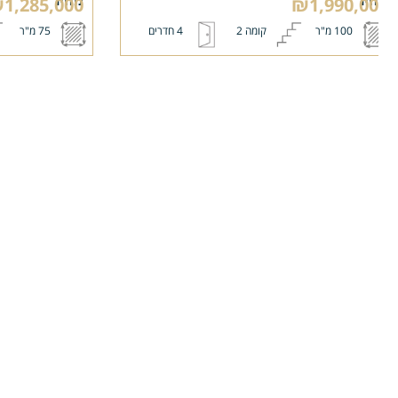
₪1,285,000
₪1,990,0
100 מ"ר
קומה 2
4 חדרים
75 מ"ר