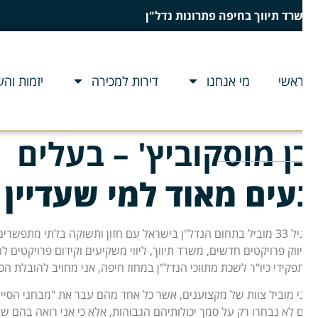
רד תיווך בחיפה פתרונות נדל"ן
אשי
מי אנחנו
דירות למכירה
יזמות והשקע
ן מוסקוביץ' – בעלים
עים מאוד למי שעדיין ל
בגיל 33 מוביל בתחום הנדל"ן בישראל עם חזון ותשוקה בלתי מתפשרים
ווק פרויקטים חדשים, משרד תיווך, ליווי משקיעים וקידום פרויקטים לה
פקידי כיו"ר לשכת מתווכי הנדל"ן במחוז חיפה, אני מחויב להובלת הסטנ
י מוביל צוות של מקצוענים, אשר כל אחד מהם עבר את "מבחני הסיירת" 
 לא נבחרו רק על סמך יכולותיהם הגבוהות, אלא כי אני רואה בהם שותפי