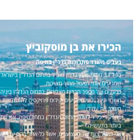
הכירו את בן מוסקוביץ
בעלים משרד פתרונות נדל"ן בחיפה
בגיל 33 מתווך ויועץ נדל"ן מוביל בתחום הנדל"ן בישראל
שמניעים אותי לפעול מתוך מצוינות.
כבעלים של מספר חברות מצליחות בתחום הנדל"ן ביניהם: ח
משרד תיווך, ליווי משקיעים וקידום פרויקטים להתחדשות עיר
מעצב את עתידו.
בתפקידי כיו"ר לשכת מתווכי הנדל"ן במחוז חיפה, אני מחוי
ביותר בתעשייה.
אני מוביל צוות של מקצוענים, אשר כל אחד מהם עבר את "מ