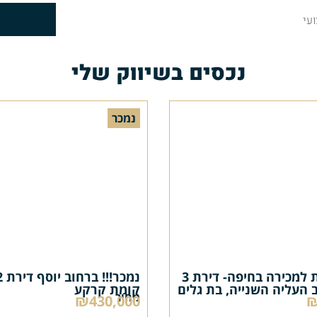
עי
נכסים בשיווק שלי
נמכר
נמכר !! דירות למכירה בחיפה- דירת 3
 העליה השנייה, בת גלים
קומת קרקע
מחיר
₪430,000
₪