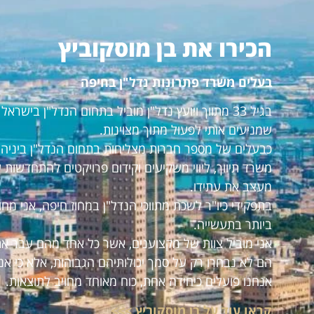
הכירו את בן מוסקוביץ
בעלים משרד פתרונות נדל"ן בחיפה
בגיל 33 מתווך ויועץ נדל"ן מוביל בתחום הנדל"ן ביש
שמניעים אותי לפעול מתוך מצוינות.
כבעלים של מספר חברות מצליחות בתחום הנדל"ן ביניהם:
משרד תיווך, ליווי משקיעים וקידום פרויקטים להתחדשות 
מעצב את עתידו.
בתפקידי כיו"ר לשכת מתווכי הנדל"ן במחוז חיפה, אני מ
ביותר בתעשייה.
אני מוביל צוות של מקצוענים, אשר כל אחד מהם עבר את
הם לא נבחרו רק על סמך יכולותיהם הגבוהות, אלא כי אנ
אנחנו פועלים כיחידה אחת, כוח מאוחד מחויב לתוצאות.
קראו עוד על בן מוסקוביץ >>>