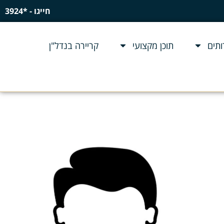
חייגו - *3924
תים
תוכן מקצועי
קריירה בנדל"ן