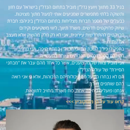
בגיל 33 מתווך ויועץ נדל"ן מוביל בתחום הנדל"ן בישראל עם חזון
ותשוקה בלתי מתפשרים שמניעים אותי לפעול מתוך מצוינות.
כבעלים של מספר חברות מצליחות בתחום הנדל"ן ביניהם: חברת
שיווק פרויקטים חדשים, משרד תיווך, ליווי משקיעים וקידום
פרויקטים להתחדשות עירונית, אני לא רק חלק מהשוק אלא מעצב
את עתידו.
בתפקידי כיו"ר לשכת מתווכי הנדל"ן במחוז חיפה, אני מחויב
להובלת הסטנדרטים הגבוהים ביותר בתעשייה.
אני מוביל צוות של מקצוענים, אשר כל אחד מהם עבר את "מבחני
הסיירת" של עולם הנדל"ן.
הם לא נבחרו רק על סמך יכולותיהם הגבוהות, אלא כי אני רואה
בהם שותפים לדרך.
אנחנו פועלים כיחידה אחת, כוח מאוחד מחויב לתוצאות.
קראו עוד על בן מוסקוביץ >>>