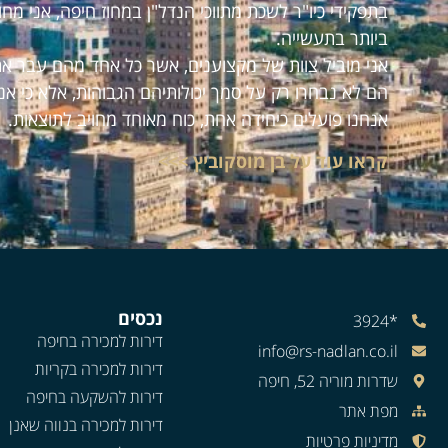
בתפקידי כיו"ר לשכת מתווכי הנדל"ן במחוז חיפה, אני מ
ביותר בתעשייה.
אני מוביל צוות של מקצוענים, אשר כל אחד מהם עבר את
הם לא נבחרו רק על סמך יכולותיהם הגבוהות, אלא כי אנ
אנחנו פועלים כיחידה אחת, כוח מאוחד מחויב לתוצאות.
קראו עוד על בן מוסקוביץ >>>
נכסים
*3924
דירות למכירה בחיפה
info@rs-nadlan.co.il
דירות למכירה בקריות
שדרות מוריה 52, חיפה
דירות להשקעה בחיפה
מפת אתר
דירות למכירה בנווה שאנן
מדיניות פרטיות