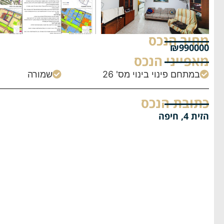
מחיר הנכס
₪990000
מאפייני הנכס
במתחם פינוי בינוי מס' 26
שמורה


כתובת הנכס
הזית 4, חיפה