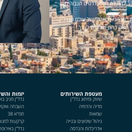
חויב להובלת הסטנדרטים הגבוהים
 "מבחני הסיירת" של עולם הנדל"ן.
י רואה בהם שותפים לדרך.
מעטפת השירותים
יזמות והש
שיווק ומיתוג נדל"ן
נדל"ן מניב בא
מדיה והדמיה
השבחה ואקזי
שמאות
תמ"א 38
ניהול שיפוצים ובנייה
קרקעות למגור
אדריכלות והנדסה
נדל"ן באירופה