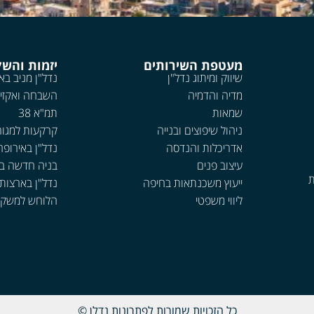
מעטפת השירותים
יזמות והש
שיווק ומיתוג נדל"ן
נדל"ן מניב בא
מדיה והדמיה
השבחה ואקזי
שמאות
תמ"א 38
ניהול שיפוצים ובנייה
קרקעות למגור
אדריכלות והנדסה
נדל"ן באירופה
עיצוב פנים
בניה חדשה ב
ת
ייעוץ משכנתאות בחיפה
נדל"ן בארצות
ליווי משפטי
הלוחש למשקי
כל הזכויות שמורות לפתרונות נדלן ©