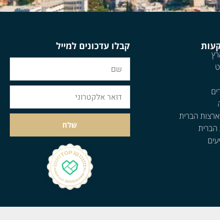
קעות
קבלו עדכונים למייל
רץ
ט
ים
ארצות הברית
שלח
 הברית
עים