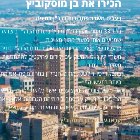
הכירו את בן מוסקוביץ
בעלים משרד פתרונות נדל"ן בחיפה
בגיל 33 מתווך ויועץ נדל"ן מוביל בתחום הנדל"ן ביש
שמניעים אותי לפעול מתוך מצוינות.
כבעלים של מספר חברות מצליחות בתחום הנדל"ן ביניהם:
משרד תיווך, ליווי משקיעים וקידום פרויקטים להתחדשות 
מעצב את עתידו.
בתפקידי כיו"ר לשכת מתווכי הנדל"ן במחוז חיפה, אני מ
ביותר בתעשייה.
אני מוביל צוות של מקצוענים, אשר כל אחד מהם עבר את
הם לא נבחרו רק על סמך יכולותיהם הגבוהות, אלא כי אנ
אנחנו פועלים כיחידה אחת, כוח מאוחד מחויב לתוצאות.
קראו עוד על בן מוסקוביץ >>>