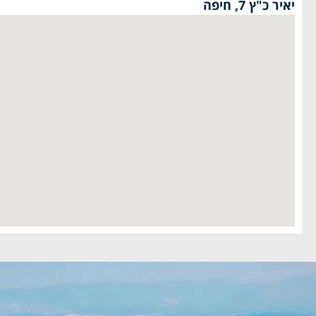
יאיר כ"ץ 7, חיפה