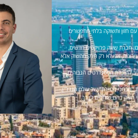
ראל עם חזון ותשוקה בלתי מתפשרים
 חברת שיווק פרויקטים חדשים,
עירונית, אני לא רק חלק מהשוק אלא
חויב להובלת הסטנדרטים הגבוהים
 "מבחני הסיירת" של עולם הנדל"ן.
י רואה בהם שותפים לדרך.