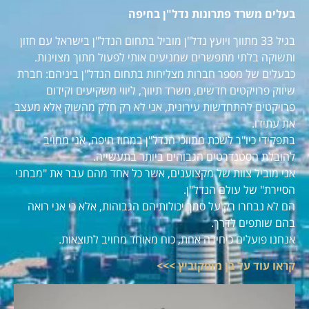
בעלים משרד פתרונות נדל"ן בחיפה
בגיל 33 מתווך ויועץ נדל"ן מוביל בתחום הנדל"ן בישראל עם חזון
ותשוקה בלתי מתפשרים שמניעים אותי לפעול מתוך מצוינות.
כבעלים של מספר חברות מצליחות בתחום הנדל"ן ביניהם: חברת
שיווק פרויקטים חדשים, משרד תיווך, ליווי משקיעים וקידום
פרויקטים להתחדשות עירונית, אני לא רק חלק מהשוק אלא מעצב
את עתידו.
בתפקידי כיו"ר לשכת מתווכי הנדל"ן במחוז חיפה, אני מחויב
להובלת הסטנדרטים הגבוהים ביותר בתעשייה.
אני מוביל צוות של מקצוענים, אשר כל אחד מהם עבר את "מבחני
הסיירת" של עולם הנדל"ן.
הם לא נבחרו רק על סמך יכולותיהם הגבוהות, אלא כי אני רואה
בהם שותפים לדרך.
אנחנו פועלים כיחידה אחת, כוח מאוחד מחויב לתוצאות.
קראו עוד על בן מוסקוביץ >>>