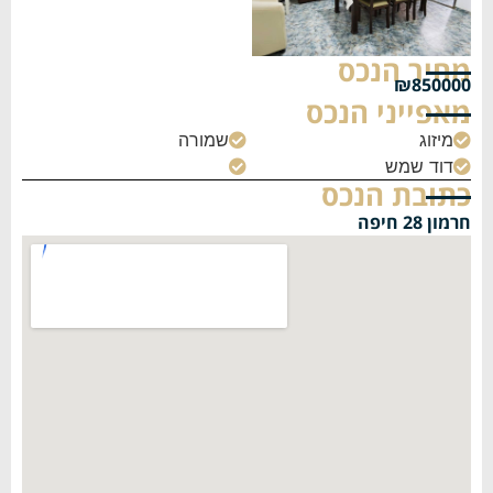
מחיר הנכס
₪850000
מאפייני הנכס
מיזוג
שמורה


דוד שמש


כתובת הנכס
חרמון 28 חיפה