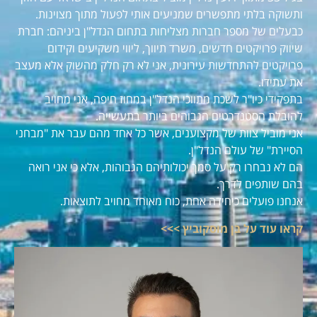
ותשוקה בלתי מתפשרים שמניעים אותי לפעול מתוך מצוינות.
כבעלים של מספר חברות מצליחות בתחום הנדל"ן ביניהם: חברת
שיווק פרויקטים חדשים, משרד תיווך, ליווי משקיעים וקידום
פרויקטים להתחדשות עירונית, אני לא רק חלק מהשוק אלא מעצב
את עתידו.
בתפקידי כיו"ר לשכת מתווכי הנדל"ן במחוז חיפה, אני מחויב
להובלת הסטנדרטים הגבוהים ביותר בתעשייה.
אני מוביל צוות של מקצוענים, אשר כל אחד מהם עבר את "מבחני
הסיירת" של עולם הנדל"ן.
הם לא נבחרו רק על סמך יכולותיהם הגבוהות, אלא כי אני רואה
בהם שותפים לדרך.
אנחנו פועלים כיחידה אחת, כוח מאוחד מחויב לתוצאות.
קראו עוד על בן מוסקוביץ >>>