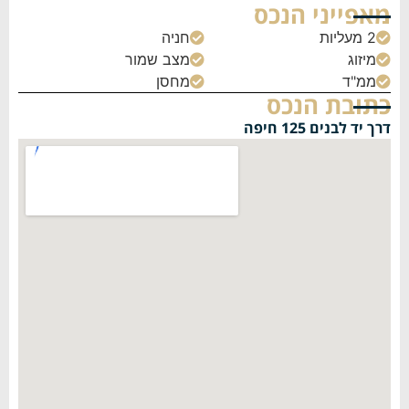
מאפייני הנכס
2 מעליות
חניה


מיזוג
מצב שמור


ממ"ד
מחסן


כתובת הנכס
דרך יד לבנים 125 חיפה