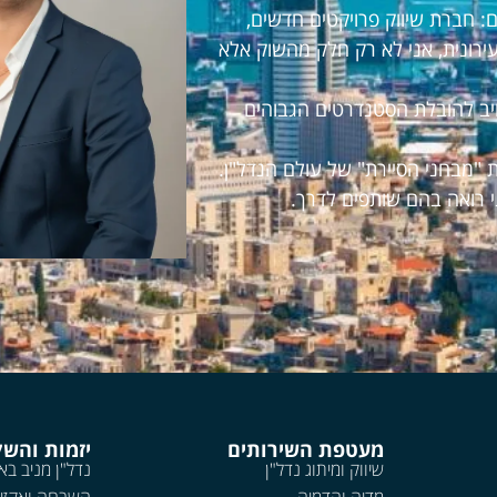
 חברת שיווק פרויקטים חדשים,
עירונית, אני לא רק חלק מהשוק אלא
חויב להובלת הסטנדרטים הגבוהים
 "מבחני הסיירת" של עולם הנדל"ן.
י רואה בהם שותפים לדרך.
מעטפת השירותים
יזמות והש
שיווק ומיתוג נדל"ן
נדל"ן מניב בא