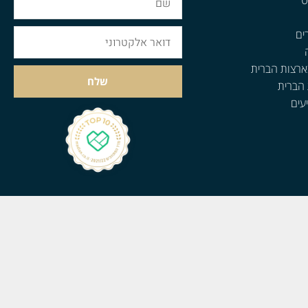
ט
ים
ארצות הברית
שלח
 הברית
עים