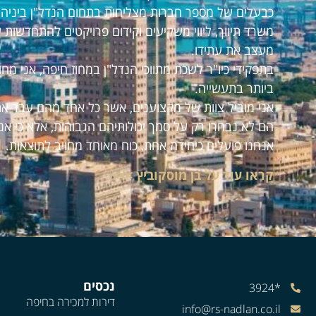
כבעלים של מספר חברות מצליחות בתחום הנדל"ן ביניהם:
משרד תיווך, ליווי משקיעים וקידום פרויקטים להתחדשות 
מעצב את עתידו.
בתפקידי כיו"ר לשכת מתווכי הנדל"ן במחוז חיפה, אני מ
ביותר בתעשייה.
אני מוביל צוות של מקצוענים, אשר כל אחד מהם עבר את
הם לא נבחרו רק על סמך יכולותיהם הגבוהות, אלא כי אנ
אנחנו פועלים כיחידה אחת, כוח מאוחד מחויב לתוצאות.
קראו עוד על בן מוסקוביץ >>>
נכסים
*3924
דירות למכירה בחיפה
info@rs-nadlan.co.il