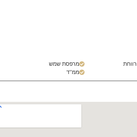
רווחת
מרפסת שמש

ממ''ד
