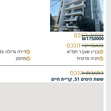
מחיר הנכס
₪1750000
מאפייני הנכס
בניין שעבר תמ''א
דירה גדולה ומ


חניה פרטית
מחסן


כתובת הנכס
ששת הימים 51, קריית חיים