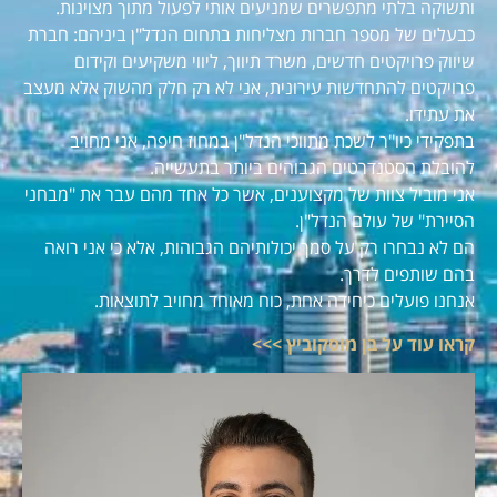
ותשוקה בלתי מתפשרים שמניעים אותי לפעול מתוך מצוינות.
כבעלים של מספר חברות מצליחות בתחום הנדל"ן ביניהם: חברת
שיווק פרויקטים חדשים, משרד תיווך, ליווי משקיעים וקידום
פרויקטים להתחדשות עירונית, אני לא רק חלק מהשוק אלא מעצב
את עתידו.
בתפקידי כיו"ר לשכת מתווכי הנדל"ן במחוז חיפה, אני מחויב
להובלת הסטנדרטים הגבוהים ביותר בתעשייה.
אני מוביל צוות של מקצוענים, אשר כל אחד מהם עבר את "מבחני
הסיירת" של עולם הנדל"ן.
הם לא נבחרו רק על סמך יכולותיהם הגבוהות, אלא כי אני רואה
בהם שותפים לדרך.
אנחנו פועלים כיחידה אחת, כוח מאוחד מחויב לתוצאות.
קראו עוד על בן מוסקוביץ >>>