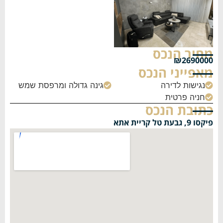
מחיר הנכס
₪2690000
מאפייני הנכס
נגישות לדירה
גינה גדולה ומרפסת שמש


חניה פרטית

כתובת הנכס
פיקסו 9, גבעת טל קריית אתא