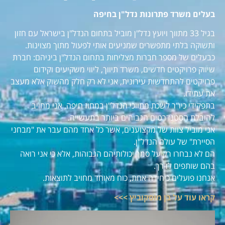
בעלים משרד פתרונות נדל"ן בחיפה
בגיל 33 מתווך ויועץ נדל"ן מוביל בתחום הנדל"ן בישראל עם חזון
ותשוקה בלתי מתפשרים שמניעים אותי לפעול מתוך מצוינות.
כבעלים של מספר חברות מצליחות בתחום הנדל"ן ביניהם: חברת
שיווק פרויקטים חדשים, משרד תיווך, ליווי משקיעים וקידום
פרויקטים להתחדשות עירונית, אני לא רק חלק מהשוק אלא מעצב
את עתידו.
בתפקידי כיו"ר לשכת מתווכי הנדל"ן במחוז חיפה, אני מחויב
להובלת הסטנדרטים הגבוהים ביותר בתעשייה.
אני מוביל צוות של מקצוענים, אשר כל אחד מהם עבר את "מבחני
הסיירת" של עולם הנדל"ן.
הם לא נבחרו רק על סמך יכולותיהם הגבוהות, אלא כי אני רואה
בהם שותפים לדרך.
אנחנו פועלים כיחידה אחת, כוח מאוחד מחויב לתוצאות.
קראו עוד על בן מוסקוביץ >>>