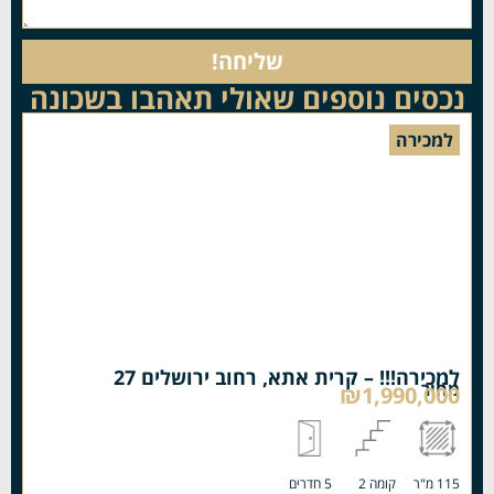
שליחה!
נכסים נוספים שאולי תאהבו בשכונה
למכירה
למכירה!!! – קרית אתא, רחוב ירושלים 27
מחיר
₪1,990,000
115 מ"ר
קומה 2
5 חדרים