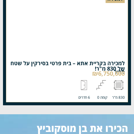
למכירה בקריית אתא – בית פרטי בסירקין על שטח
של 830 מ"ר!
מחיר
₪6,750,000
830 מ"ר
קומה 0
6 חדרים
הכירו את בן מוסקוביץ