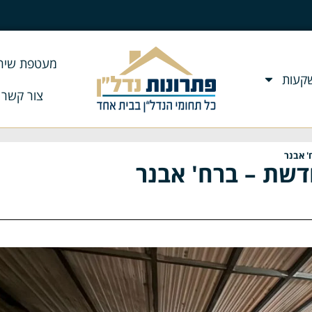
מעטפת שירו
שקעות
צור קשר
' אבנר
דשת – ברח' אבנר