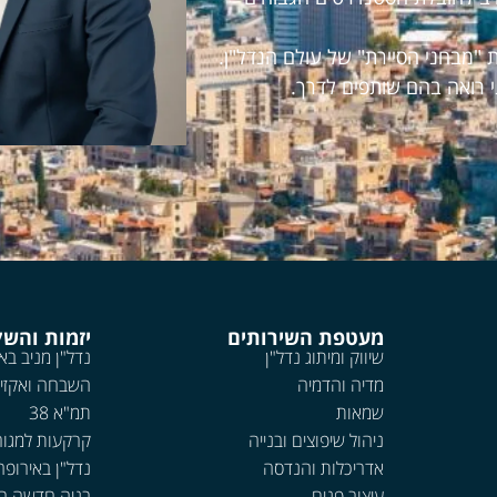
 "מבחני הסיירת" של עולם הנדל"ן.
י רואה בהם שותפים לדרך.
מעטפת השירותים
יזמות והש
שיווק ומיתוג נדל"ן
נדל"ן מניב בא
מדיה והדמיה
השבחה ואקזי
שמאות
תמ"א 38
ניהול שיפוצים ובנייה
קרקעות למגור
אדריכלות והנדסה
נדל"ן באירופה
עיצוב פנים
בניה חדשה ב