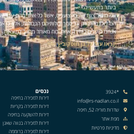
ביותר בתעשייה.
אני מוביל צוות של מקצוענים, אשר כל אחד מהם עבר את
הם לא נבחרו רק על סמך יכולותיהם הגבוהות, אלא כי אנ
אנחנו פועלים כיחידה אחת, כוח מאוחד מחויב לתוצאות.
קראו עוד על בן מוסקוביץ >>>
נכסים
*3924
דירות למכירה בחיפה
info@rs-nadlan.co.il
דירות למכירה בקריות
שדרות מוריה 52, חיפה
דירות להשקעה בחיפה
מפת אתר
דירות למכירה בנווה שאנן
מדיניות פרטיות
דירות למכירה ברוממה