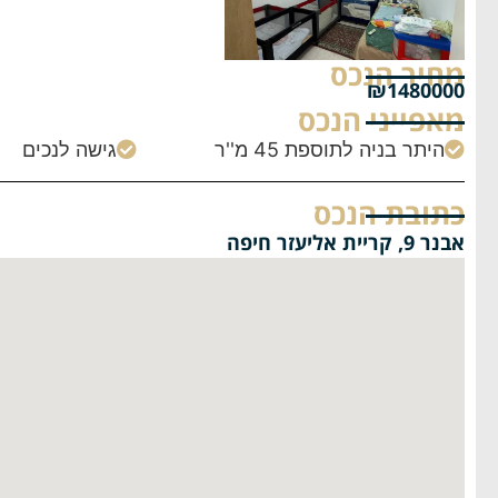
מחיר הנכס
₪1480000
מאפייני הנכס
היתר בניה לתוספת 45 מ''ר
גישה לנכים


כתובת הנכס
אבנר 9, קריית אליעזר חיפה