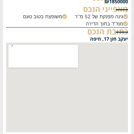
₪1850000
מאפייני הנכס
גינה מפנקת של 52 מ''ר
משופצת בטוב טעם


ממ''ד בתוך הדירה

כתובת הנכס
יעקב חזן 17, חיפה