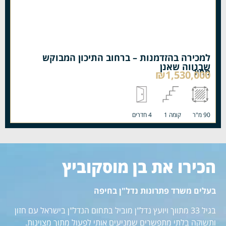
למכירה בהזדמנות – ברחוב התיכון המבוקש
שבנווה שאנן
מחיר
₪1,530,000
90 מ"ר
קומה 1
4 חדרים
הכירו את בן מוסקוביץ
בעלים משרד פתרונות נדל"ן בחיפה
בגיל 33 מתווך ויועץ נדל"ן מוביל בתחום הנדל"ן בישראל עם חזון
ותשוקה בלתי מתפשרים שמניעים אותי לפעול מתוך מצוינות.