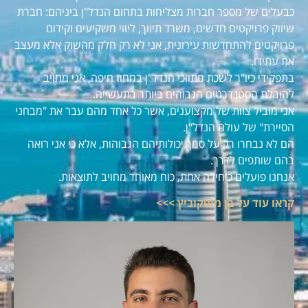
כבעלים של מספר חברות מצליחות בתחום הנדל"ן ביניהם: חברת
שיווק פרויקטים חדשים, משרד תיווך, ליווי משקיעים וקידום
פרויקטים להתחדשות עירונית, אני לא רק חלק מהשוק אלא מעצב
את עתידו.
בתפקידי כיו"ר לשכת מתווכי הנדל"ן במחוז חיפה, אני מחויב
להובלת הסטנדרטים הגבוהים ביותר בתעשייה.
אני מוביל צוות של מקצוענים, אשר כל אחד מהם עבר את "מבחני
הסיירת" של עולם הנדל"ן.
הם לא נבחרו רק על סמך יכולותיהם הגבוהות, אלא כי אני רואה
בהם שותפים לדרך.
אנחנו פועלים כיחידה אחת, כוח מאוחד מחויב לתוצאות.
קראו עוד על בן מוסקוביץ >>>