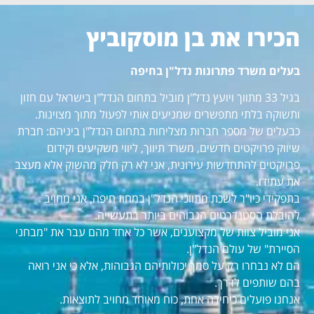
הכירו את בן מוסקוביץ
בעלים משרד פתרונות נדל"ן בחיפה
בגיל 33 מתווך ויועץ נדל"ן מוביל בתחום הנדל"ן בישראל עם חזון
ותשוקה בלתי מתפשרים שמניעים אותי לפעול מתוך מצוינות.
כבעלים של מספר חברות מצליחות בתחום הנדל"ן ביניהם: חברת
שיווק פרויקטים חדשים, משרד תיווך, ליווי משקיעים וקידום
פרויקטים להתחדשות עירונית, אני לא רק חלק מהשוק אלא מעצב
את עתידו.
בתפקידי כיו"ר לשכת מתווכי הנדל"ן במחוז חיפה, אני מחויב
להובלת הסטנדרטים הגבוהים ביותר בתעשייה.
אני מוביל צוות של מקצוענים, אשר כל אחד מהם עבר את "מבחני
הסיירת" של עולם הנדל"ן.
הם לא נבחרו רק על סמך יכולותיהם הגבוהות, אלא כי אני רואה
בהם שותפים לדרך.
אנחנו פועלים כיחידה אחת, כוח מאוחד מחויב לתוצאות.