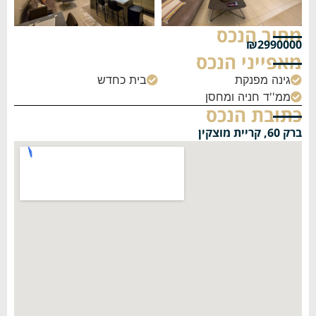
מחיר הנכס
₪2990000
מאפייני הנכס
גינה מפנקת
בית כחדש


ממ''ד חניה ומחסן

כתובת הנכס
ברק 60, קריית מוצקין