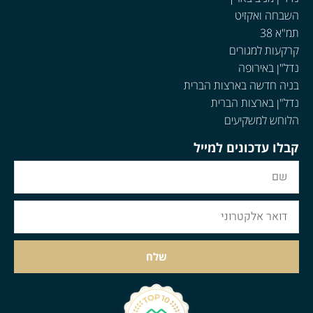
השבחה ואקזיט
תמ"א 38
קרקעות למגורים
נדל"ן באירופה
בניה חדשה בארצות הברית
נדל"ן בארצות הברית
הלוחש למשקיעים
קבלו עדכונים למייל
שלח