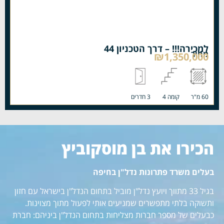
למכירה!!! – דרך הטכניון 44
מחיר
₪1,350,000
60 מ"ר
קומה 4
3 חדרים
הכירו את בן מוסקוביץ
בעלים משרד פתרונות נדל"ן בחיפה
בגיל 33 מתווך ויועץ נדל"ן מוביל בתחום הנדל"ן בישראל עם חזון
ותשוקה בלתי מתפשרים שמניעים אותי לפעול מתוך מצוינות.
כבעלים של מספר חברות מצליחות בתחום הנדל"ן ביניהם: חברת