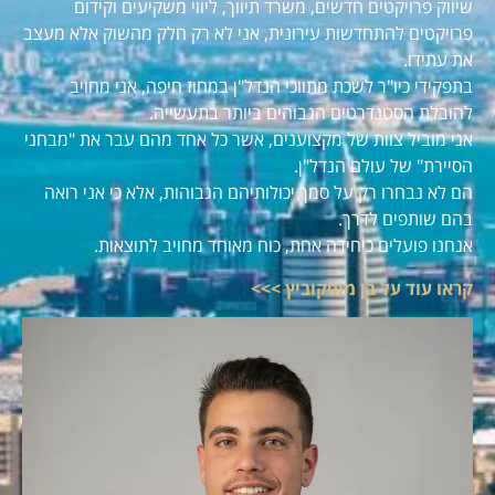
שיווק פרויקטים חדשים, משרד תיווך, ליווי משקיעים וקידום
פרויקטים להתחדשות עירונית, אני לא רק חלק מהשוק אלא מעצב
את עתידו.
בתפקידי כיו"ר לשכת מתווכי הנדל"ן במחוז חיפה, אני מחויב
להובלת הסטנדרטים הגבוהים ביותר בתעשייה.
אני מוביל צוות של מקצוענים, אשר כל אחד מהם עבר את "מבחני
הסיירת" של עולם הנדל"ן.
הם לא נבחרו רק על סמך יכולותיהם הגבוהות, אלא כי אני רואה
בהם שותפים לדרך.
אנחנו פועלים כיחידה אחת, כוח מאוחד מחויב לתוצאות.
קראו עוד על בן מוסקוביץ >>>