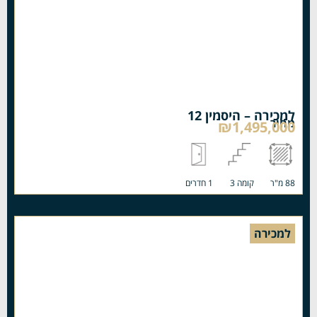
למכירה – היסמין 12
מחיר
₪1,495,000
88 מ"ר
קומה 3
1 חדרים
למכירה