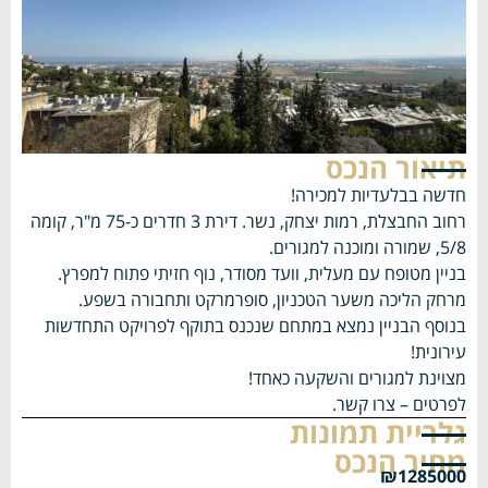
תיאור הנכס
חדשה בבלעדיות למכירה!
רחוב החבצלת, רמות יצחק, נשר.
דירת 3 חדרים כ-75 מ"ר, קומה
5/8, שמורה ומוכנה למגורים.
בניין מטופח עם מעלית, וועד מסודר, נוף חזיתי פתוח למפרץ.
מרחק הליכה משער הטכניון, סופרמרקט ותחבורה בשפע.
בנוסף הבניין נמצא במתחם שנכנס בתוקף לפרויקט התחדשות
עירונית!
מצוינת למגורים והשקעה כאחד!
לפרטים – צרו קשר.
גלריית תמונות
מחיר הנכס
₪1285000