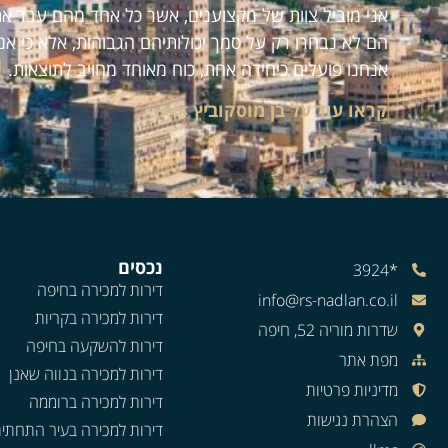
אני מוביל צוות של מקצוענים, אשר כל אחד מהם עבר את
הם לא נבחרו רק על סמך יכולותיהם הגבוהות, אלא כי אנ
אנחנו פועלים כיחידה אחת, כוח מאוחד מחויב לתוצאות.
קראו עוד על בן מוסקוביץ >>>
נכסים
*3924
דירות למכירה בחיפה
info@rs-nadlan.co.il
דירות למכירה בקריות
שדרות מוריה 52, חיפה
דירות להשקעה בחיפה
מפת אתר
דירות למכירה בנווה שאנן
מדיניות פרטיות
דירות למכירה ברוממה
הצהרת נגישות
דירות למכירה בעיר התחתי