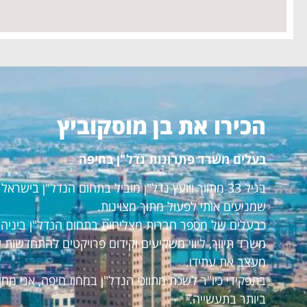
הכירו את בן מוסקוביץ
בעלים משרד פתרונות נדל"ן בחיפה
בגיל 33 מתווך ויועץ נדל"ן מוביל בתחום הנדל"ן ביש
שמניעים אותי לפעול מתוך מצוינות.
כבעלים של מספר חברות מצליחות בתחום הנדל"ן ביניהם:
משרד תיווך, ליווי משקיעים וקידום פרויקטים להתחדשות 
מעצב את עתידו.
בתפקידי כיו"ר לשכת מתווכי הנדל"ן במחוז חיפה, אני מ
ביותר בתעשייה.