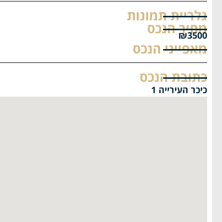
גלריית תמונות
מחיר הנכס
₪3500
מאפייני הנכס
כתובת הנכס
כיכר העירייה 1