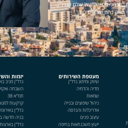
 "מבחני הסיירת" של עולם הנדל"ן.
י רואה בהם שותפים לדרך.
מעטפת השירותים
יזמות והש
שיווק ומיתוג נדל"ן
נדל"ן מניב בא
מדיה והדמיה
השבחה ואקזי
שמאות
תמ"א 38
ניהול שיפוצים ובנייה
קרקעות למגור
אדריכלות והנדסה
נדל"ן באירופה
עיצוב פנים
בניה חדשה ב
ת
ייעוץ משכנתאות בחיפה
נדל"ן בארצות