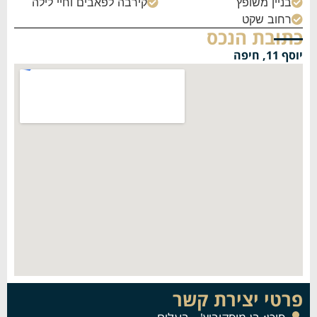
בניין משופץ
קירבה לפאבים וחיי לילה


רחוב שקט

כתובת הנכס
יוסף 11, חיפה
פרטי יצירת קשר