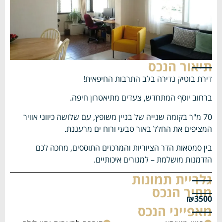
תיאור הנכס
דירת בוטיק נדירה בלב התרבות החיפאית!
ברחוב יוסף המתחדש, צעדים מתיאטרון חיפה.
70 מ"ר בקומה שנייה של בניין משופץ, עם שלושה כיווני אוויר
המציפים את החלל באור טבעי ורוח ים מרעננת.
בין סמטאות הדר הציוריות והמרכזים התוססים, מחכה לכם
הזדמנות מושלמת – למגורים איכותיים.
גלריית תמונות
מחיר הנכס
₪3500
מאפייני הנכס