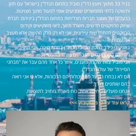
בגיל 33 מתווך ויועץ נדל"ן מוביל בתחום הנדל"ן בישראל עם חזון
ותשוקה בלתי מתפשרים שמניעים אותי לפעול מתוך מצוינות.
כבעלים של מספר חברות מצליחות בתחום הנדל"ן ביניהם: חברת
שיווק פרויקטים חדשים, משרד תיווך, ליווי משקיעים וקידום
פרויקטים להתחדשות עירונית, אני לא רק חלק מהשוק אלא מעצב
את עתידו.
בתפקידי כיו"ר לשכת מתווכי הנדל"ן במחוז חיפה, אני מחויב
להובלת הסטנדרטים הגבוהים ביותר בתעשייה.
אני מוביל צוות של מקצוענים, אשר כל אחד מהם עבר את "מבחני
הסיירת" של עולם הנדל"ן.
הם לא נבחרו רק על סמך יכולותיהם הגבוהות, אלא כי אני רואה
בהם שותפים לדרך.
אנחנו פועלים כיחידה אחת, כוח מאוחד מחויב לתוצאות.
קראו עוד על בן מוסקוביץ >>>