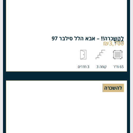
להשכרה!! – אבא הלל סילבר 97
מחיר
₪3,700
65 מ"ר
קומה 3
3 חדרים
להשכרה