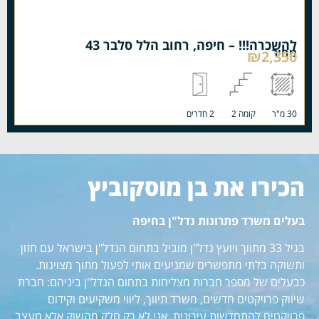
להשכרה!!! – חיפה, רחוב הלל סלבר 43
מחיר
₪2,350
30 מ"ר
קומה 2
2 חדרים
הכירו את בן מוסקוביץ
בעלים משרד פתרונות נדל"ן בחיפה
בגיל 33 מתווך ויועץ נדל"ן מוביל בתחום הנדל"ן בישראל עם חזון
ותשוקה בלתי מתפשרים שמניעים אותי לפעול מתוך מצוינות.
כבעלים של מספר חברות מצליחות בתחום הנדל"ן ביניהם: חברת
שיווק פרויקטים חדשים, משרד תיווך, ליווי משקיעים וקידום
פרויקטים להתחדשות עירונית, אני לא רק חלק מהשוק אלא מעצב