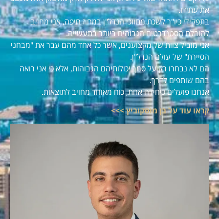
את עתידו.
בתפקידי כיו"ר לשכת מתווכי הנדל"ן במחוז חיפה, אני מחויב
להובלת הסטנדרטים הגבוהים ביותר בתעשייה.
אני מוביל צוות של מקצוענים, אשר כל אחד מהם עבר את "מבחני
הסיירת" של עולם הנדל"ן.
הם לא נבחרו רק על סמך יכולותיהם הגבוהות, אלא כי אני רואה
בהם שותפים לדרך.
אנחנו פועלים כיחידה אחת, כוח מאוחד מחויב לתוצאות.
קראו עוד על בן מוסקוביץ >>>