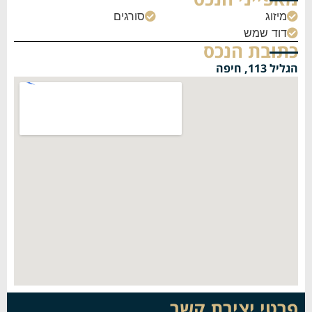
מיזוג
סורגים


דוד שמש

כתובת הנכס
הגליל 113, חיפה
פרטי יצירת קשר