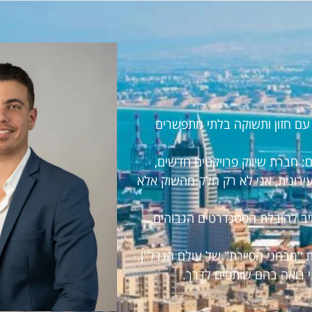
ראל עם חזון ותשוקה בלתי מתפשרים
 חברת שיווק פרויקטים חדשים,
עירונית, אני לא רק חלק מהשוק אלא
חויב להובלת הסטנדרטים הגבוהים
 "מבחני הסיירת" של עולם הנדל"ן.
י רואה בהם שותפים לדרך.