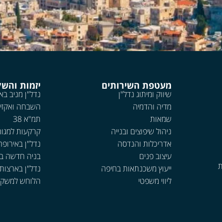
מעטפת השירותים
יזמות והש
שיווק ומיתוג נדל"ן
נדל"ן מניב בא
מדיה והדמיה
השבחה ואקזי
שמאות
תמ"א 38
ניהול שיפוצים ובנייה
קרקעות למגור
אדריכלות והנדסה
נדל"ן באירופה
עיצוב פנים
בניה חדשה ב
ת
ייעוץ משכנתאות בחיפה
נדל"ן בארצות
ליווי משפטי
הלוחש למשקי