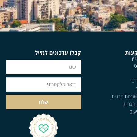
קעות
קבלו עדכונים למייל
רץ
ט
ים
ארצות הברית
שלח
 הברית
עים