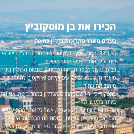
הכירו את בן מוסקוביץ
בעלים משרד פתרונות נדל"ן בחיפה
בגיל 33 מתווך ויועץ נדל"ן מוביל בתחום הנדל"ן ביש
שמניעים אותי לפעול מתוך מצוינות.
כבעלים של מספר חברות מצליחות בתחום הנדל"ן ביניהם:
משרד תיווך, ליווי משקיעים וקידום פרויקטים להתחדשות 
מעצב את עתידו.
בתפקידי כיו"ר לשכת מתווכי הנדל"ן במחוז חיפה, אני מ
ביותר בתעשייה.
אני מוביל צוות של מקצוענים, אשר כל אחד מהם עבר את
הם לא נבחרו רק על סמך יכולותיהם הגבוהות, אלא כי אנ
אנחנו פועלים כיחידה אחת, כוח מאוחד מחויב לתוצאות.