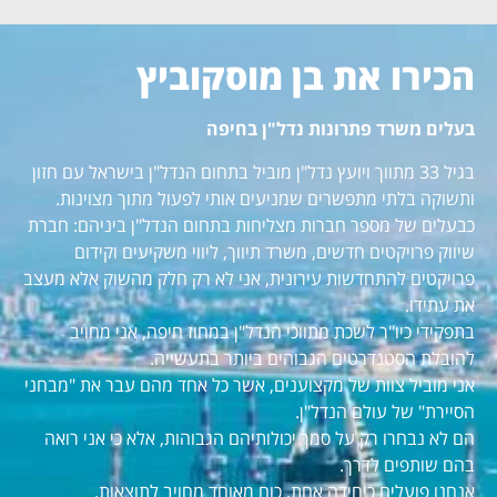
הכירו את בן מוסקוביץ
בעלים משרד פתרונות נדל"ן בחיפה
בגיל 33 מתווך ויועץ נדל"ן מוביל בתחום הנדל"ן בישראל עם חזון
ותשוקה בלתי מתפשרים שמניעים אותי לפעול מתוך מצוינות.
כבעלים של מספר חברות מצליחות בתחום הנדל"ן ביניהם: חברת
שיווק פרויקטים חדשים, משרד תיווך, ליווי משקיעים וקידום
פרויקטים להתחדשות עירונית, אני לא רק חלק מהשוק אלא מעצב
את עתידו.
בתפקידי כיו"ר לשכת מתווכי הנדל"ן במחוז חיפה, אני מחויב
להובלת הסטנדרטים הגבוהים ביותר בתעשייה.
אני מוביל צוות של מקצוענים, אשר כל אחד מהם עבר את "מבחני
הסיירת" של עולם הנדל"ן.
הם לא נבחרו רק על סמך יכולותיהם הגבוהות, אלא כי אני רואה
בהם שותפים לדרך.
אנחנו פועלים כיחידה אחת, כוח מאוחד מחויב לתוצאות.