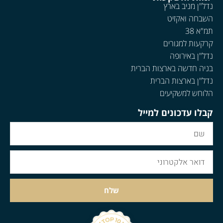
נדל"ן מניב בארץ
השבחה ואקזיט
תמ"א 38
קרקעות למגורים
נדל"ן באירופה
בניה חדשה בארצות הברית
נדל"ן בארצות הברית
הלוחש למשקיעים
קבלו עדכונים למייל
שלח