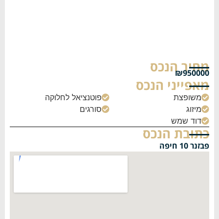
מחיר הנכס
₪950000
מאפייני הנכס
משופצת
פוטנציאל לחלוקה


מיזוג
סורגים


דוד שמש

כתובת הנכס
פבזנר 10 חיפה